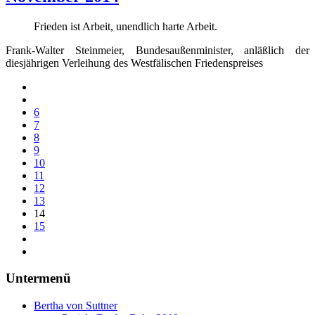
Frieden ist Arbeit, unendlich harte Arbeit.
Frank-Walter Steinmeier, Bundesaußenminister, anläßlich der
diesjährigen Verleihung des Westfälischen Friedenspreises
6
7
8
9
10
11
12
13
14
15
Untermenü
Bertha von Suttner