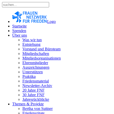
Logo
Startseite
Spenden
Über uns
Was wir tun
Entstehung
Vorstand und Büroteam
Mitgliedschaften
Mitgliedsorganisationen
Ehrenmitglieder
Auszeichnungen
Unterstützen
Praktika
Friedensmaterial
Newsletter-Archiv
20 Jahre FNF
30 Jahre FNF
Jahresrückblicke
Themen & Projekte
Bertha von Suttner
Friedenszitate