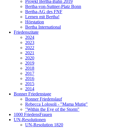
Projekt Bertha-Bahn 2019
Bertha-von-Suttner-Platz Bonn
Bertha-AG des FNF
Lernen mit Bertha!
Hörstation
Bertha International
Friedenszitate
2024
2023
2022
2021
2020
2019
2018
2017
2016
2015
2014
Bonner Friedenstage
Bonner Friedenslauf
Rebecca Lolosoli - "Mama Mutig"
"Within the Eye of the Storm"
1000 FriedensFrauen
UN-Resolutionen
UN-Resolution 1820