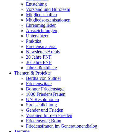
Entstehung
Vorstand und Büroteam
Mitgliedschaften
Mitgliedsorganisationen
Ehrenmitglieder
Auszeichnungen
Unterstützen
Praktika
Friedensmaterial
Newsletter-Archiv
20 Jahre FNF
30 Jahre FNF
Jahresrückblicke
Themen & Projekte
Bertha von Suttner
Friedenszitate
Bonner Friedenstage
1000 FriedensFrauen
UN-Resolutionen
Streitschlichtung
Gender und Frieden
Visionen für den Frieden
Friedensweg Bonn
Friedensfrauen im Generationendialog
Termine