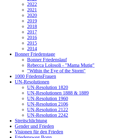
2022
2021
2020
2019
2018
2017
2016
2015
2014
Bonner Friedenstage
Bonner Friedenslauf
Rebecca Lolosoli - "Mama Mutig"
"Within the Eye of the Storm"
1000 FriedensFrauen
UN-Resolutionen
UN-Resolution 1820
UN-Resolutionen 1888 & 1889
UN-Resolution 1960
UN-Resolution 2106
UN-Resolution 2122
UN-Resolution 2242
Streitschlichtung
Gender und Frieden
Visionen für den Frieden
Friedensweg Bonn