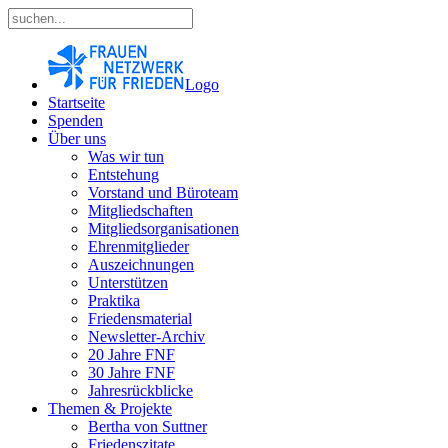
Logo
Startseite
Spenden
Über uns
Was wir tun
Entstehung
Vorstand und Büroteam
Mitgliedschaften
Mitgliedsorganisationen
Ehrenmitglieder
Auszeichnungen
Unterstützen
Praktika
Friedensmaterial
Newsletter-Archiv
20 Jahre FNF
30 Jahre FNF
Jahresrückblicke
Themen & Projekte
Bertha von Suttner
Friedenszitate