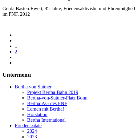
Gerda Basten-Ewert, 95 Jahre, Friedensaktivistin und Ehrenmitglied
im FNF, 2012
1
2
Untermenü
Bertha von Suttner
Projekt Bertha-Bahn 2019
Bertha-von-Suttner-Platz Bonn
Bertha-AG des FNF
Lernen mit Bertha!
Hörstation
Bertha International
Friedenszitate
2024
2023