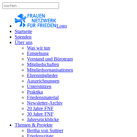
Logo
Startseite
Spenden
Über uns
Was wir tun
Entstehung
Vorstand und Büroteam
Mitgliedschaften
Mitgliedsorganisationen
Ehrenmitglieder
Auszeichnungen
Unterstützen
Praktika
Friedensmaterial
Newsletter-Archiv
20 Jahre FNF
30 Jahre FNF
Jahresrückblicke
Themen & Projekte
Bertha von Suttner
Friedenszitate