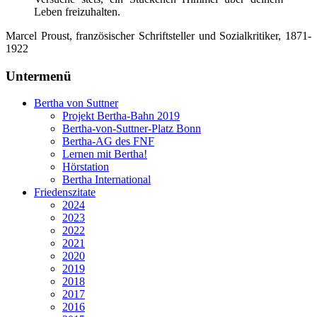
Leben freizuhalten.
Marcel Proust, französischer Schriftsteller und Sozialkritiker, 1871-
1922
Untermenü
Bertha von Suttner
Projekt Bertha-Bahn 2019
Bertha-von-Suttner-Platz Bonn
Bertha-AG des FNF
Lernen mit Bertha!
Hörstation
Bertha International
Friedenszitate
2024
2023
2022
2021
2020
2019
2018
2017
2016