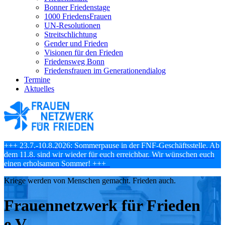
Bonner Friedenstage
1000 FriedensFrauen
UN-Resolutionen
Streitschlichtung
Gender und Frieden
Visionen für den Frieden
Friedensweg Bonn
Friedensfrauen im Generationendialog
Termine
Aktuelles
+++ 23.7.-10.8.2026: Sommerpause in der FNF-Geschäftsstelle. Ab
dem 11.8. sind wir wieder für euch erreichbar. Wir wünschen euch
einen erholsamen Sommer! +++
Kriege werden von Menschen gemacht. Frieden auch.
Frauennetz­werk für Frieden
e.V.