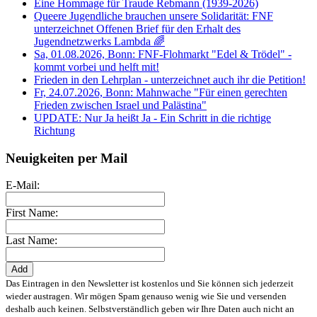
Eine Hommage für Traude Rebmann (1939-2026)
Queere Jugendliche brauchen unsere Solidarität: FNF
unterzeichnet Offenen Brief für den Erhalt des
Jugendnetzwerks Lambda 🌈
Sa, 01.08.2026, Bonn: FNF-Flohmarkt "Edel & Trödel" -
kommt vorbei und helft mit!
Frieden in den Lehrplan - unterzeichnet auch ihr die Petition!
Fr, 24.07.2026, Bonn: Mahnwache "Für einen gerechten
Frieden zwischen Israel und Palästina"
UPDATE: Nur Ja heißt Ja - Ein Schritt in die richtige
Richtung
Neuigkeiten per Mail
E-Mail:
First Name:
Last Name:
Das Eintragen in den Newsletter ist kostenlos und Sie können sich jederzeit
wieder austragen. Wir mögen Spam genauso wenig wie Sie und versenden
deshalb auch keinen. Selbstverständlich geben wir Ihre Daten auch nicht an