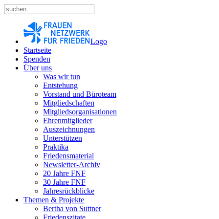
Logo
Startseite
Spenden
Über uns
Was wir tun
Entstehung
Vorstand und Büroteam
Mitgliedschaften
Mitgliedsorganisationen
Ehrenmitglieder
Auszeichnungen
Unterstützen
Praktika
Friedensmaterial
Newsletter-Archiv
20 Jahre FNF
30 Jahre FNF
Jahresrückblicke
Themen & Projekte
Bertha von Suttner
Friedenszitate