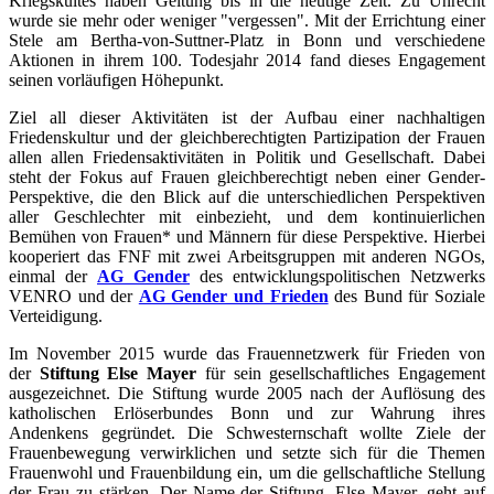
Kriegskultes haben Geltung bis in die heutige Zeit. Zu Unrecht
wurde sie mehr oder weniger "vergessen". Mit der Errichtung einer
Stele am Bertha-von-Suttner-Platz in Bonn und verschiedene
Aktionen in ihrem 100. Todesjahr 2014 fand dieses Engagement
seinen vorläufigen Höhepunkt.
Ziel all dieser Aktivitäten ist der Aufbau einer nachhaltigen
Friedenskultur und der gleichberechtigten Partizipation der Frauen
allen allen Friedensaktivitäten in Politik und Gesellschaft. Dabei
steht der Fokus auf Frauen gleichberechtigt neben einer Gender-
Perspektive, die den Blick auf die unterschiedlichen Perspektiven
aller Geschlechter mit einbezieht, und dem kontinuierlichen
Bemühen von Frauen* und Männern für diese Perspektive. Hierbei
kooperiert das FNF mit zwei Arbeitsgruppen mit anderen NGOs,
einmal der
AG Gender
des entwicklungspolitischen Netzwerks
VENRO und der
AG Gender und Frieden
des Bund für Soziale
Verteidigung.
Im November 2015 wurde das Frauennetzwerk für Frieden von
der
Stiftung Else Mayer
für sein gesellschaftliches Engagement
ausgezeichnet. Die Stiftung wurde 2005 nach der Auflösung des
katholischen Erlöserbundes Bonn und zur Wahrung ihres
Andenkens gegründet. Die Schwesternschaft wollte Ziele der
Frauenbewegung verwirklichen und setzte sich für die Themen
Frauenwohl und Frauenbildung ein, um die gellschaftliche Stellung
der Frau zu stärken. Der Name der Stiftung, Else Mayer, geht auf