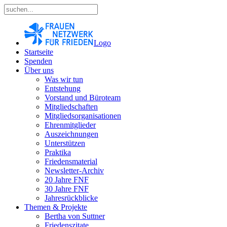
Logo
Startseite
Spenden
Über uns
Was wir tun
Entstehung
Vorstand und Büroteam
Mitgliedschaften
Mitgliedsorganisationen
Ehrenmitglieder
Auszeichnungen
Unterstützen
Praktika
Friedensmaterial
Newsletter-Archiv
20 Jahre FNF
30 Jahre FNF
Jahresrückblicke
Themen & Projekte
Bertha von Suttner
Friedenszitate