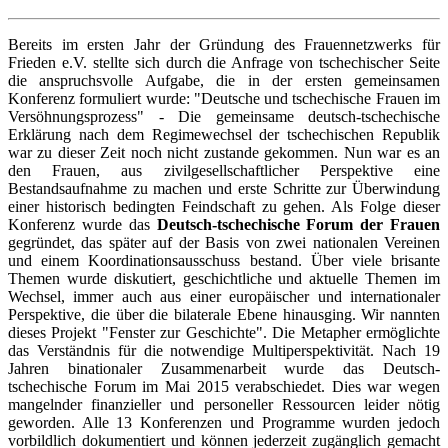
Bereits im ersten Jahr der Gründung des Frauennetzwerks für
Frieden e.V. stellte sich durch die Anfrage von tschechischer Seite
die anspruchsvolle Aufgabe, die in der ersten gemeinsamen
Konferenz formuliert wurde: "Deutsche und tschechische Frauen im
Versöhnungsprozess" - Die gemeinsame deutsch-tschechische
Erklärung nach dem Regimewechsel der tschechischen Republik
war zu dieser Zeit noch nicht zustande gekommen. Nun war es an
den Frauen, aus zivilgesellschaftlicher Perspektive eine
Bestandsaufnahme zu machen und erste Schritte zur Überwindung
einer historisch bedingten Feindschaft zu gehen. Als Folge dieser
Konferenz wurde das
Deutsch-tschechische Forum der Frauen
gegründet, das später auf der Basis von zwei nationalen Vereinen
und einem Koordinationsausschuss bestand. Über viele brisante
Themen wurde diskutiert, geschichtliche und aktuelle Themen im
Wechsel, immer auch aus einer europäischer und internationaler
Perspektive, die über die bilaterale Ebene hinausging. Wir nannten
dieses Projekt "Fenster zur Geschichte". Die Metapher ermöglichte
das Verständnis für die notwendige Multiperspektivität. Nach 19
Jahren binationaler Zusammenarbeit wurde das Deutsch-
tschechische Forum im Mai 2015 verabschiedet. Dies war wegen
mangelnder finanzieller und personeller Ressourcen leider nötig
geworden. Alle 13 Konferenzen und Programme wurden jedoch
vorbildlich dokumentiert und können jederzeit zugänglich gemacht