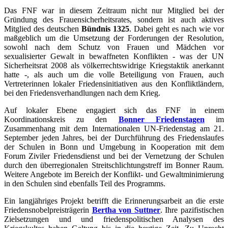
Das FNF war in diesem Zeitraum nicht nur Mitglied bei der
Gründung des Frauensicherheitsrates, sondern ist auch aktives
Mitglied des deutschen
Bündnis 1325
. Dabei geht es nach wie vor
maßgeblich um die Umsetzung der Forderungen der Resolution,
sowohl nach dem Schutz von Frauen und Mädchen vor
sexualisierter Gewalt in bewaffneten Konflikten - was der UN
Sicherheitsrat 2008 als völkerrechtswidrige Kriegstaktik anerkannt
hatte -, als auch um die volle Beteiligung von Frauen, auch
Vertreterinnen lokaler Friedensinitiativen aus den Konfliktländern,
bei den Friedensverhandlungen nach dem Krieg.
Auf lokaler Ebene engagiert sich das FNF in einem
Koordinationskreis zu den
Bonner Friedenstagen
im
Zusammenhang mit dem Internationalen UN-Friedenstag am 21.
September jeden Jahres, bei der Durchführung des Friedenslaufes
der Schulen in Bonn und Umgebung in Kooperation mit dem
Forum Ziviler Friedensdienst und bei der Vernetzung der Schulen
durch den überregionalen Streitschlichtungstreff im Bonner Raum.
Weitere Angebote im Bereich der Konflikt- und Gewaltminimierung
in den Schulen sind ebenfalls Teil des Programms.
Ein langjähriges Projekt betrifft die Erinnerungsarbeit an die erste
Friedensnobelpreisträgerin
Bertha von S
uttner
. Ihre pazifistischen
Zielsetzungen und und friedenspolitischen Analysen des