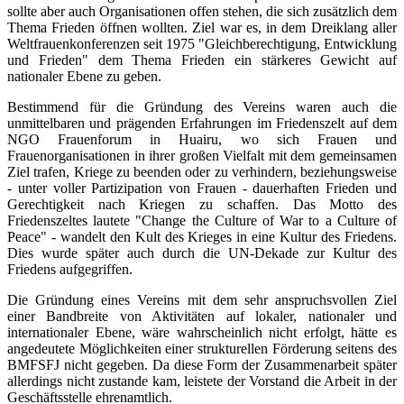
sollte aber auch Organisationen offen stehen, die sich zusätzlich dem
Thema Frieden öffnen wollten. Ziel war es, in dem Dreiklang aller
Weltfrauenkonferenzen seit 1975 "Gleichberechtigung, Entwicklung
und Frieden" dem Thema Frieden ein stärkeres Gewicht auf
nationaler Ebene zu geben.
Bestimmend für die Gründung des Vereins waren auch die
unmittelbaren und prägenden Erfahrungen im Friedenszelt auf dem
NGO Frauenforum in Huairu, wo sich Frauen und
Frauenorganisationen in ihrer großen Vielfalt mit dem gemeinsamen
Ziel trafen, Kriege zu beenden oder zu verhindern, beziehungsweise
- unter voller Partizipation von Frauen - dauerhaften Frieden und
Gerechtigkeit nach Kriegen zu schaffen. Das Motto des
Friedenszeltes lautete "Change the Culture of War to a Culture of
Peace" - wandelt den Kult des Krieges in eine Kultur des Friedens.
Dies wurde später auch durch die UN-Dekade zur Kultur des
Friedens aufgegriffen.
Die Gründung eines Vereins mit dem sehr anspruchsvollen Ziel
einer Bandbreite von Aktivitäten auf lokaler, nationaler und
internationaler Ebene, wäre wahrscheinlich nicht erfolgt, hätte es
angedeutete Möglichkeiten einer strukturellen Förderung seitens des
BMFSFJ nicht gegeben. Da diese Form der Zusammenarbeit später
allerdings nicht zustande kam, leistete der Vorstand die Arbeit in der
Geschäftsstelle ehrenamtlich.