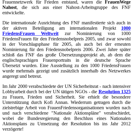
Frauennetzwerk für Frieden entstand, waren die
FrauenWege
Nahost
, die sich aus einer Nahost-Arbeitsgruppe des FNF
entwickelte.
Die internationale Ausrichtung des FNF manifestierte sich auch in
der aktiven Beteiligung am internationalen Projekt
1000
FriedensFrauen Weltweit
zur Nominierung von 1000
FriedensFrauen für den Friedensnobelpreis 2005, und zwar sowohl
in der Vorschlagsphase für 2005, als auch bei der erneuten
Nominierung für den Friedensnobelpreis 2006. Zwei Jahre später
schloß das FNF das große Übersetzungsprojekt ab, ab dem die
englischsprachigen Frauenportraits in die deutsche Sprache
Übersetzt wurden. Eine Ausstellung zu den 1000 FriedensFrauen
wurde mehrmals gezeigt und zusätzlich innerhalb des Netzwerkes
angeregt und betreut.
Im Jahr 2000 verabschiedete der UN Sicherheitsrat - nach intensiver
Lobbyarbeit durch bei der UN tätigen NGOs - die
Resolution 1325
zu Frauen, Frieden und Sicherheit. Sie erhielt die besondere
Unterstützung durch Kofi Annan. Wiederrum getragen durch die
zielstrebige Arbeit von FrauenFriedensorganisationen wurden nach
und nach verschiedene "Nationale Aktionspläne" verabschiedet,
wobei die Bundesregierung den Beschluss eines Nationalen
Aktionsplans zu Umsetzung der Resolution bis ins Jahr 2012
verzögerte!