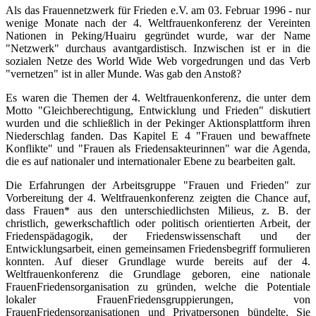
Als das Frauennetzwerk für Frieden e.V. am 03. Februar 1996 - nur
wenige Monate nach der 4. Weltfrauenkonferenz der Vereinten
Nationen in Peking/Huairu gegründet wurde, war der Name
"Netzwerk" durchaus avantgardistisch. Inzwischen ist er in die
sozialen Netze des World Wide Web vorgedrungen und das Verb
"vernetzen" ist in aller Munde. Was gab den Anstoß?
Es waren die Themen der 4. Weltfrauenkonferenz, die unter dem
Motto "Gleichberechtigung, Entwicklung und Frieden" diskutiert
wurden und die schließlich in der Pekinger Aktionsplattform ihren
Niederschlag fanden. Das Kapitel E 4 "Frauen und bewaffnete
Konflikte" und "Frauen als Friedensakteurinnen" war die Agenda,
die es auf nationaler und internationaler Ebene zu bearbeiten galt.
Die Erfahrungen der Arbeitsgruppe "Frauen und Frieden" zur
Vorbereitung der 4. Weltfrauenkonferenz zeigten die Chance auf,
dass Frauen* aus den unterschiedlichsten Milieus, z. B. der
christlich, gewerkschaftlich oder politisch orientierten Arbeit, der
Friedenspädagogik, der Friedenswissenschaft und der
Entwicklungsarbeit, einen gemeinsamen Friedensbegriff formulieren
konnten. Auf dieser Grundlage wurde bereits auf der 4.
Weltfrauenkonferenz die Grundlage geboren, eine nationale
FrauenFriedensorganisation zu gründen, welche die Potentiale
lokaler FrauenFriedensgruppierungen, von
FrauenFriedensorganisationen und Privatpersonen bündelte. Sie