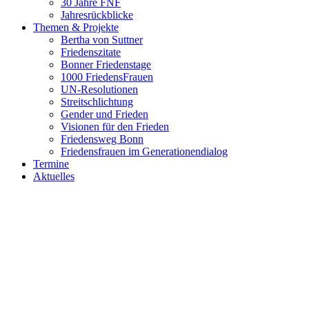
30 Jahre FNF
Jahresrückblicke
Themen & Projekte
Bertha von Suttner
Friedenszitate
Bonner Friedenstage
1000 FriedensFrauen
UN-Resolutionen
Streitschlichtung
Gender und Frieden
Visionen für den Frieden
Friedensweg Bonn
Friedensfrauen im Generationendialog
Termine
Aktuelles