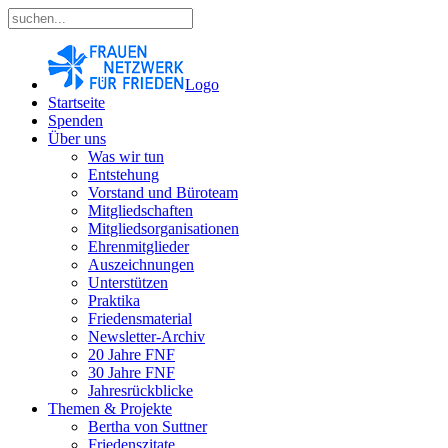
Logo
Startseite
Spenden
Über uns
Was wir tun
Entstehung
Vorstand und Büroteam
Mitgliedschaften
Mitgliedsorganisationen
Ehrenmitglieder
Auszeichnungen
Unterstützen
Praktika
Friedensmaterial
Newsletter-Archiv
20 Jahre FNF
30 Jahre FNF
Jahresrückblicke
Themen & Projekte
Bertha von Suttner
Friedenszitate