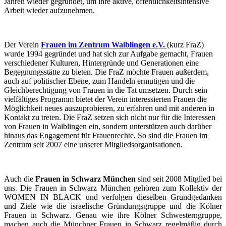
Jahren wieder gegründet, um ihre aktive, öffentlichkeitsintensive
Arbeit wieder aufzunehmen.
Der Verein
Frauen im Zentrum Waiblingen e.V.
(kurz FraZ)
wurde 1994 gegründet und hat sich zur Aufgabe gemacht, Frauen
verschiedener Kulturen, Hintergründe und Generationen eine
Begegnungsstätte zu bieten. Die FraZ möchte Frauen außerdem,
auch auf politischer Ebene, zum Handeln ermutigen und die
Gleichberechtigung von Frauen in die Tat umsetzen. Durch sein
vielfältiges Programm bietet der Verein interessierten Frauen die
Möglichkeit neues auszuprobieren, zu erfahren und mit anderen in
Kontakt zu treten. Die FraZ setzen sich nicht nur für die Interessen
von Frauen in Waiblingen ein, sondern unterstützen auch darüber
hinaus das Engagement für Frauenrechte. So sind die Frauen im
Zentrum seit 2007 eine unserer Mitgliedsorganisationen.
Auch die
Frauen in Schwarz München
sind seit 2008 Mitglied bei
uns. Die Frauen in Schwarz München gehören zum Kollektiv der
WOMEN IN BLACK und verfolgen dieselben Grundgedanken
und Ziele wie die israelische Gründungsgruppe und die Kölner
Frauen in Schwarz. Genau wie ihre Kölner Schwesterngruppe,
machen auch die Münchner Frauen in Schwarz regelmäßig durch