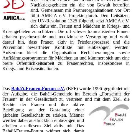
Nachkriegsgebieten ein, die von Gewalt betroffen
sind. Gemeinsam mit Partnerorganisationen vor Ort
führt AMICA e.V. Projekte durch. Den Leitsätzen
der UN-Resolution 1325 folgend, setzt AMICA e.V.
sich dafür ein, Frauen und Mädchen in Kriegs- und
Krisengebieten zu schützen. Die oft schwer traumatisierten Frauen
erhalten psychosoziale und medizinische Versorgung und wirkt
darauf hin, dass Frauen aktiv in Friedensprozesse und die
Prävention bewaffneter Konflikte mit einbezogen werden.
Außerdem bietet die Organisation Rechtsberatungen sowie
Aufklärungsprogramme für Mädchen an und kümmert sich um eine
breite Öffentlichkeitsarbeit zu Frauenrechten, insbesondere in
Kriegs- und Krisensituationen.
Das
Bahá'ì-Frauen-Forum e.V.
(BFF) wurde 1996 gegründet mit
der Aufgabe, die Bahá'í-Gemeinde im Bereich „Fortschritt der
Frauen“ in der Gesellschaft zu vertreten und mit dem Ziel, die
Rechte der Fraue
n und ihre aktive
Beteiligung an der Gestaltung einer
globalen Gesellschaft zu stärken. Männer
werden dabei ausdrücklich einbezogen und
arbeiten an diesem Ziel aktiv mit. Das
Bahá’í-Frauen-Forum widmet sich damit