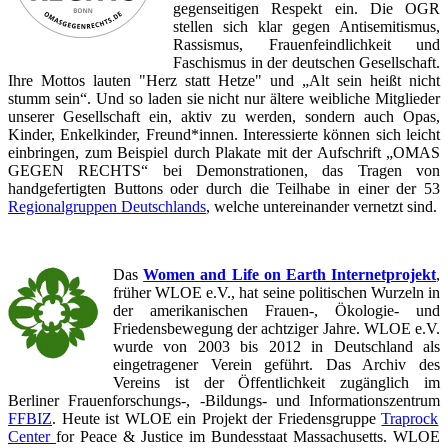
gegenseitigen Respekt ein. Die OGR
stellen sich klar gegen Antisemitismus,
Rassismus, Frauenfeindlichkeit und
Faschismus in der deutschen Gesellschaft.
Ihre Mottos lauten "Herz statt Hetze" und „Alt sein heißt nicht
stumm sein“. Und so laden sie nicht nur ältere weibliche Mitglieder
unserer Gesellschaft ein, aktiv zu werden, sondern auch Opas,
Kinder, Enkelkinder, Freund*innen. Interessierte können sich leicht
einbringen, zum Beispiel durch Plakate mit der Aufschrift „OMAS
GEGEN RECHTS“ bei Demonstrationen, das Tragen von
handgefertigten Buttons oder durch die Teilhabe in einer der 53
Regionalgruppen Deutschlands
, welche untereinander vernetzt sind.
Das
Women and Life on Earth Internetprojekt
,
früher WLOE e.V., hat seine politischen Wurzeln in
der amerikanischen Frauen-, Ökologie- und
Friedensbewegung der achtziger Jahre. WLOE e.V.
wurde von 2003 bis 2012 in Deutschland als
eingetragener Verein geführt. Das Archiv des
Vereins ist
der Öffentlichkeit zugänglich im
Berliner Frauenforschungs-, -Bildungs- und Informationszentrum
FFBIZ
. Heute ist WLOE ein Projekt der Friedensgruppe
Traprock
Center
for Peace & Justice im Bundesstaat Massachusetts. WLOE