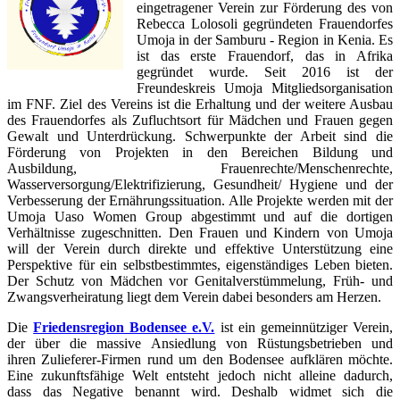
eingetragener Verein zur Förderung des von
Rebecca Lolosoli gegründeten Frauendorfes
Umoja in der Samburu - Region in Kenia. Es
ist das erste Frauendorf, das in Afrika
gegründet wurde. Seit 2016 ist der
Freundeskreis Umoja Mitgliedsorganisation
im FNF. Ziel des Vereins ist die Erhaltung und der weitere Ausbau
des Frauendorfes als Zufluchtsort für Mädchen und Frauen gegen
Gewalt und Unterdrückung. Schwerpunkte der Arbeit sind die
Förderung von Projekten in den Bereichen Bildung und
Ausbildung, Frauenrechte/Menschenrechte,
Wasserversorgung/Elektrifizierung, Gesundheit/ Hygiene und der
Verbesserung der Ernährungssituation. Alle Projekte werden mit der
Umoja Uaso Women Group abgestimmt und auf die dortigen
Verhältnisse zugeschnitten. Den Frauen und Kindern von Umoja
will der Verein durch direkte und effektive Unterstützung eine
Perspektive für ein selbstbestimmtes, eigenständiges Leben bieten.
Der Schutz von Mädchen vor Genitalverstümmelung, Früh- und
Zwangsverheiratung liegt dem Verein dabei besonders am Herzen.
Die
Friedensregion Bodensee e.V.
ist ein gemeinnütziger Verein,
der über die massive Ansiedlung von Rüstungsbetrieben und
ihren Zulieferer-Firmen rund um den Bodensee aufklären möchte.
Eine zukunftsfähige Welt entsteht jedoch nicht alleine dadurch,
dass das Negative benannt wird. Deshalb widmet sich die