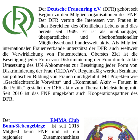
Der
Deutsche Frauenring e.V.
(DFR) gehört seit
Beginn zu den Mitgliedsorganisationen des FNF.
Der DFR vertritt die Interessen von Frauen in
allen Bereichen des öffentlichen Lebens und dies
bereits seit 1949. Er ist als unabhängiger,
überparteilicher und überkonfessioneller
Mitgliedsverband bundesweit aktiv. Als Mitglied
internationaler Frauenverbände unterstützt der DFR auch weltweit
die Verwirklichung von Frauenrechten. Oberstes Ziel ist die
Beseitigung jeder Form von Diskriminierung der Frau durch strikte
Umsetzung des UN-Abkommens zur Beseitigung jeder Form von
Diskriminierung der Frau (CEDAW). Regelmäßig werden Seminare
zur politischen Bildung von Frauen durchgeführt. Mit Projekten wie
„Geschlechterrolle Vorwärts“ und „Kommunal Aktiv – Frauen in
die Politik“ gestaltet der DFR aktiv zum Thema Gleichstellung mit.
Seit 2016 ist das FNF umgekehrt auch Kooperationspartner des
DFR.
Der
EMMA-Club
Bonn/Siebengebirge
ist seit 2015
Mitglied beim FNF und ist ein
regionaler Zusammenschluss