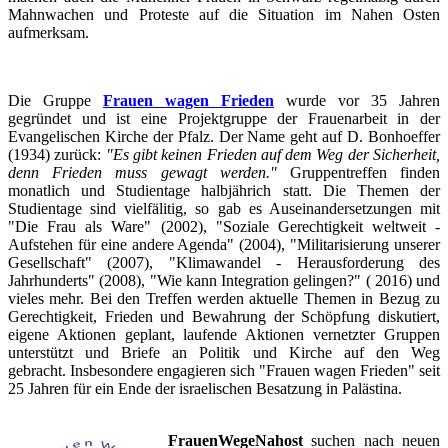
Mahnwachen und Proteste auf die Situation im Nahen Osten
aufmerksam.
Die Gruppe
Frauen wagen Frieden
wurde vor 35 Jahren
gegründet und ist eine Projektgruppe der Frauenarbeit in der
Evangelischen Kirche der Pfalz. Der Name geht auf D. Bonhoeffer
(1934) zurück:
"Es gibt keinen Frieden auf dem Weg der Sicherheit,
denn Frieden muss gewagt werden."
Gruppentreffen finden
monatlich und Studientage halbjährich statt. Die Themen der
Studientage sind vielfälitig, so gab es Auseinandersetzungen mit
"Die Frau als Ware" (2002), "Soziale Gerechtigkeit weltweit -
Aufstehen für eine andere Agenda" (2004), "Militarisierung unserer
Gesellschaft" (2007),
"Klimawandel - Herausforderung des
Jahrhunderts" (2008),
"Wie kann Integration gelingen?" ( 2016) und
vieles mehr.
Bei den Treffen werden aktuelle Themen in Bezug zu
Gerechtigkeit, Frieden und Bewahrung der Schöpfung diskutiert,
eigene Aktionen geplant, laufende Aktionen vernetzter Gruppen
unterstützt und Briefe an Politik und Kirche auf den Weg
gebracht.
Insbesondere engagieren sich "Frauen wagen Frieden" seit
25 Jahren für ein Ende der israelischen Besatzung in Palästina.
Fraue
nWegeNahost
suchen nach neuen