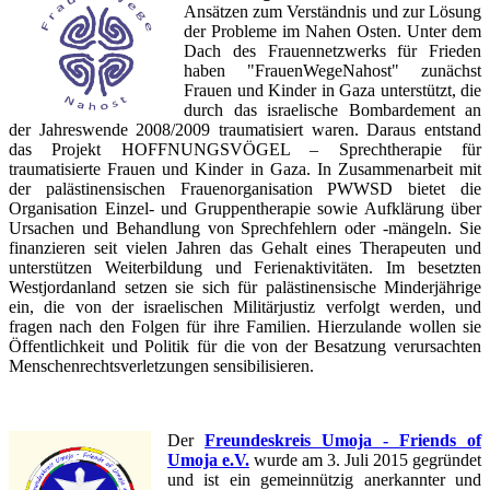
Ansätzen zum Verständnis und zur Lösung
der Probleme im Nahen Osten. Unter dem
Dach des Frauennetzwerks für Frieden
haben "FrauenWegeNahost" zunächst
Frauen und Kinder in Gaza unterstützt, die
durch das israelische Bombardement an
der Jahreswende 2008/2009 traumatisiert waren. Daraus entstand
das Projekt HOFFNUNGSVÖGEL – Sprechtherapie für
traumatisierte Frauen und Kinder in Gaza. In Zusammenarbeit mit
der palästinensischen Frauenorganisation PWWSD bietet die
Organisation Einzel- und Gruppentherapie sowie Aufklärung über
Ursachen und Behandlung von Sprechfehlern oder -mängeln. Sie
finanzieren seit vielen Jahren das Gehalt eines Therapeuten und
unterstützen Weiterbildung und Ferienaktivitäten. Im besetzten
Westjordanland setzen sie sich für palästinensische Minderjährige
ein, die von der israelischen Militärjustiz verfolgt werden, und
fragen nach den Folgen für ihre Familien. Hierzulande wollen sie
Öffentlichkeit und Politik für die von der Besatzung verursachten
Menschenrechtsverletzungen sensibilisieren.
Der
Freundeskreis Umoja - Friends of
Umoja e.V.
wurde am 3. Juli 2015 gegründet
und ist ein gemeinnützig anerkannter und