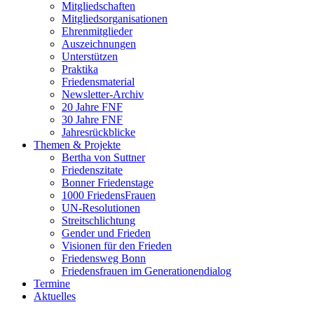
Mitgliedschaften
Mitgliedsorganisationen
Ehrenmitglieder
Auszeichnungen
Unterstützen
Praktika
Friedensmaterial
Newsletter-Archiv
20 Jahre FNF
30 Jahre FNF
Jahresrückblicke
Themen & Projekte
Bertha von Suttner
Friedenszitate
Bonner Friedenstage
1000 FriedensFrauen
UN-Resolutionen
Streitschlichtung
Gender und Frieden
Visionen für den Frieden
Friedensweg Bonn
Friedensfrauen im Generationendialog
Termine
Aktuelles