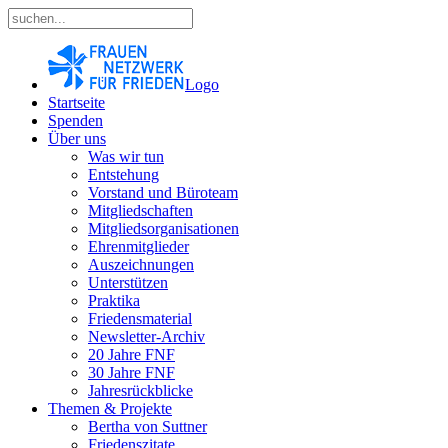
Logo
Startseite
Spenden
Über uns
Was wir tun
Entstehung
Vorstand und Büroteam
Mitgliedschaften
Mitgliedsorganisationen
Ehrenmitglieder
Auszeichnungen
Unterstützen
Praktika
Friedensmaterial
Newsletter-Archiv
20 Jahre FNF
30 Jahre FNF
Jahresrückblicke
Themen & Projekte
Bertha von Suttner
Friedenszitate