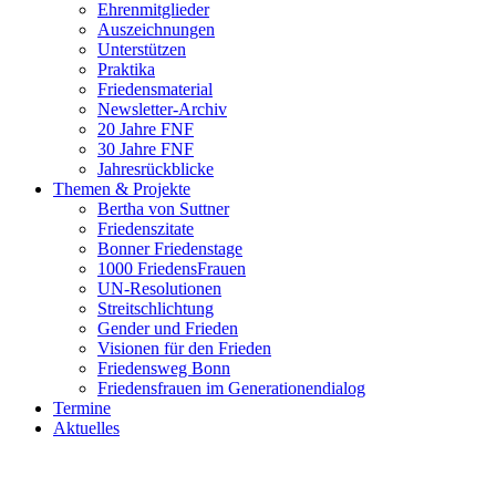
Ehrenmitglieder
Auszeichnungen
Unterstützen
Praktika
Friedensmaterial
Newsletter-Archiv
20 Jahre FNF
30 Jahre FNF
Jahresrückblicke
Themen & Projekte
Bertha von Suttner
Friedenszitate
Bonner Friedenstage
1000 FriedensFrauen
UN-Resolutionen
Streitschlichtung
Gender und Frieden
Visionen für den Frieden
Friedensweg Bonn
Friedensfrauen im Generationendialog
Termine
Aktuelles