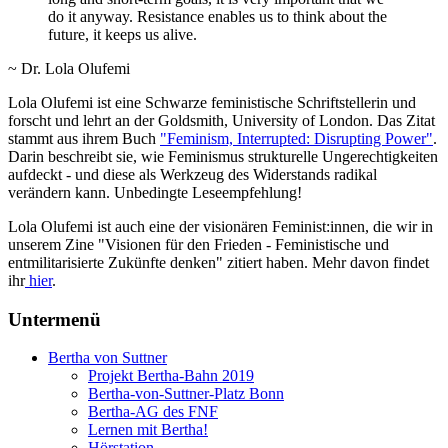
do it anyway. Resistance enables us to think about the
future, it keeps us alive.
~ Dr. Lola Olufemi
Lola Olufemi ist eine Schwarze feministische Schriftstellerin und
forscht und lehrt an der Goldsmith, University of London. Das Zitat
stammt aus ihrem Buch
"Feminism, Interrupted: Disrupting Power"
.
Darin beschreibt sie, wie Feminismus strukturelle Ungerechtigkeiten
aufdeckt - und diese als Werkzeug des Widerstands radikal
verändern kann. Unbedingte Leseempfehlung!
Lola Olufemi ist auch eine der visionären Feminist:innen, die wir in
unserem Zine "Visionen für den Frieden - Feministische und
entmilitarisierte Zukünfte denken" zitiert haben. Mehr davon findet
ihr
hier
.
Untermenü
Bertha von Suttner
Projekt Bertha-Bahn 2019
Bertha-von-Suttner-Platz Bonn
Bertha-AG des FNF
Lernen mit Bertha!
Hörstation