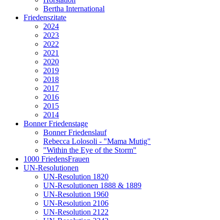
Bertha International
Friedenszitate
2024
2023
2022
2021
2020
2019
2018
2017
2016
2015
2014
Bonner Friedenstage
Bonner Friedenslauf
Rebecca Lolosoli - "Mama Mutig"
"Within the Eye of the Storm"
1000 FriedensFrauen
UN-Resolutionen
UN-Resolution 1820
UN-Resolutionen 1888 & 1889
UN-Resolution 1960
UN-Resolution 2106
UN-Resolution 2122