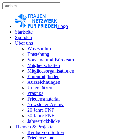
Logo
Startseite
Spenden
Über uns
Was wir tun
Entstehung
Vorstand und Büroteam
Mitgliedschaften
Mitgliedsorganisationen
Ehrenmitglieder
Auszeichnungen
Unterstützen
Praktika
Friedensmaterial
Newsletter-Archiv
20 Jahre FNF
30 Jahre FNF
Jahresrückblicke
Themen & Projekte
Bertha von Suttner
Friedenszitate