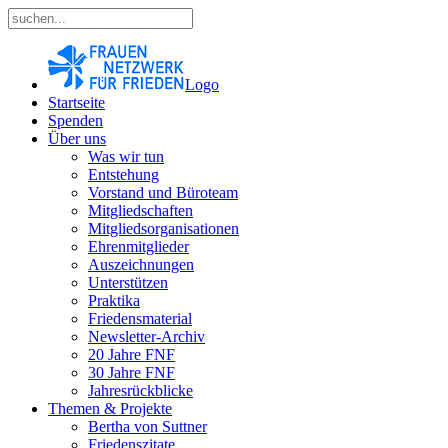
Logo
Startseite
Spenden
Über uns
Was wir tun
Entstehung
Vorstand und Büroteam
Mitgliedschaften
Mitgliedsorganisationen
Ehrenmitglieder
Auszeichnungen
Unterstützen
Praktika
Friedensmaterial
Newsletter-Archiv
20 Jahre FNF
30 Jahre FNF
Jahresrückblicke
Themen & Projekte
Bertha von Suttner
Friedenszitate