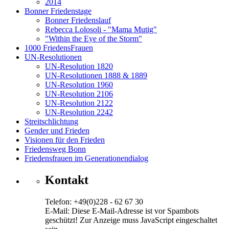
2014
Bonner Friedenstage
Bonner Friedenslauf
Rebecca Lolosoli - "Mama Mutig"
"Within the Eye of the Storm"
1000 FriedensFrauen
UN-Resolutionen
UN-Resolution 1820
UN-Resolutionen 1888 & 1889
UN-Resolution 1960
UN-Resolution 2106
UN-Resolution 2122
UN-Resolution 2242
Streitschlichtung
Gender und Frieden
Visionen für den Frieden
Friedensweg Bonn
Friedensfrauen im Generationendialog
Kontakt
Telefon: +49(0)228 - 62 67 30
E-Mail:
Diese E-Mail-Adresse ist vor Spambots
geschützt! Zur Anzeige muss JavaScript eingeschaltet