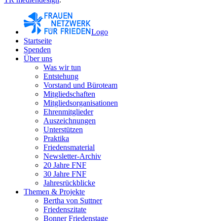
Logo
Startseite
Spenden
Über uns
Was wir tun
Entstehung
Vorstand und Büroteam
Mitgliedschaften
Mitgliedsorganisationen
Ehrenmitglieder
Auszeichnungen
Unterstützen
Praktika
Friedensmaterial
Newsletter-Archiv
20 Jahre FNF
30 Jahre FNF
Jahresrückblicke
Themen & Projekte
Bertha von Suttner
Friedenszitate
Bonner Friedenstage