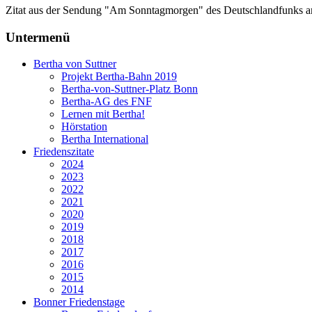
Zitat aus der Sendung "Am Sonntagmorgen" des Deutschlandfunks 
Untermenü
Bertha von Suttner
Projekt Bertha-Bahn 2019
Bertha-von-Suttner-Platz Bonn
Bertha-AG des FNF
Lernen mit Bertha!
Hörstation
Bertha International
Friedenszitate
2024
2023
2022
2021
2020
2019
2018
2017
2016
2015
2014
Bonner Friedenstage