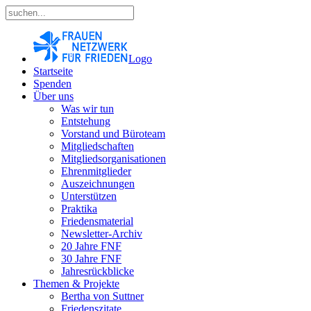
Logo
Startseite
Spenden
Über uns
Was wir tun
Entstehung
Vorstand und Büroteam
Mitgliedschaften
Mitgliedsorganisationen
Ehrenmitglieder
Auszeichnungen
Unterstützen
Praktika
Friedensmaterial
Newsletter-Archiv
20 Jahre FNF
30 Jahre FNF
Jahresrückblicke
Themen & Projekte
Bertha von Suttner
Friedenszitate