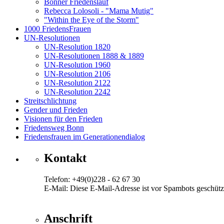
Bonner Friedenslauf
Rebecca Lolosoli - "Mama Mutig"
"Within the Eye of the Storm"
1000 FriedensFrauen
UN-Resolutionen
UN-Resolution 1820
UN-Resolutionen 1888 & 1889
UN-Resolution 1960
UN-Resolution 2106
UN-Resolution 2122
UN-Resolution 2242
Streitschlichtung
Gender und Frieden
Visionen für den Frieden
Friedensweg Bonn
Friedensfrauen im Generationendialog
Kontakt
Telefon: +49(0)228 - 62 67 30
E-Mail:
Diese E-Mail-Adresse ist vor Spambots geschützt
Anschrift