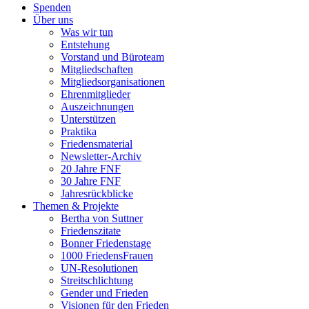
Spenden
Über uns
Was wir tun
Entstehung
Vorstand und Büroteam
Mitgliedschaften
Mitgliedsorganisationen
Ehrenmitglieder
Auszeichnungen
Unterstützen
Praktika
Friedensmaterial
Newsletter-Archiv
20 Jahre FNF
30 Jahre FNF
Jahresrückblicke
Themen & Projekte
Bertha von Suttner
Friedenszitate
Bonner Friedenstage
1000 FriedensFrauen
UN-Resolutionen
Streitschlichtung
Gender und Frieden
Visionen für den Frieden