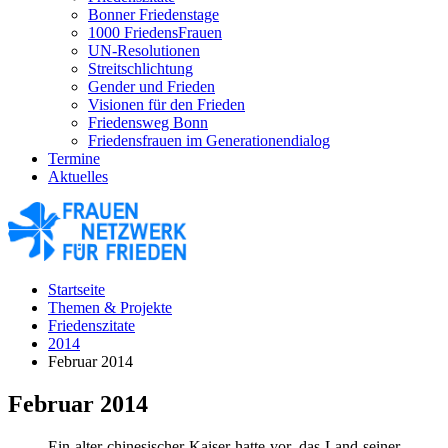
Bonner Friedenstage
1000 FriedensFrauen
UN-Resolutionen
Streitschlichtung
Gender und Frieden
Visionen für den Frieden
Friedensweg Bonn
Friedensfrauen im Generationendialog
Termine
Aktuelles
Startseite
Themen & Projekte
Friedenszitate
2014
Februar 2014
Februar 2014
Ein alter chinesischer Kaiser hatte vor, das Land seiner