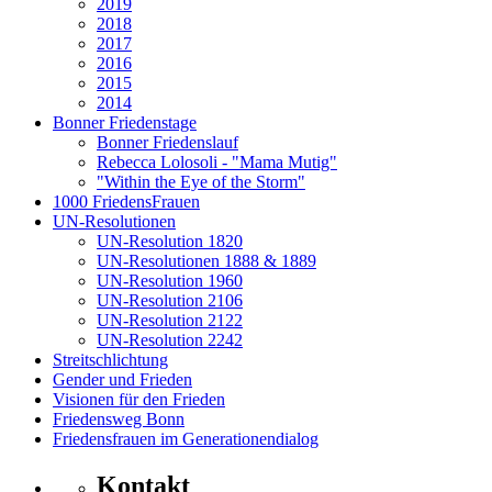
2019
2018
2017
2016
2015
2014
Bonner Friedenstage
Bonner Friedenslauf
Rebecca Lolosoli - "Mama Mutig"
"Within the Eye of the Storm"
1000 FriedensFrauen
UN-Resolutionen
UN-Resolution 1820
UN-Resolutionen 1888 & 1889
UN-Resolution 1960
UN-Resolution 2106
UN-Resolution 2122
UN-Resolution 2242
Streitschlichtung
Gender und Frieden
Visionen für den Frieden
Friedensweg Bonn
Friedensfrauen im Generationendialog
Kontakt