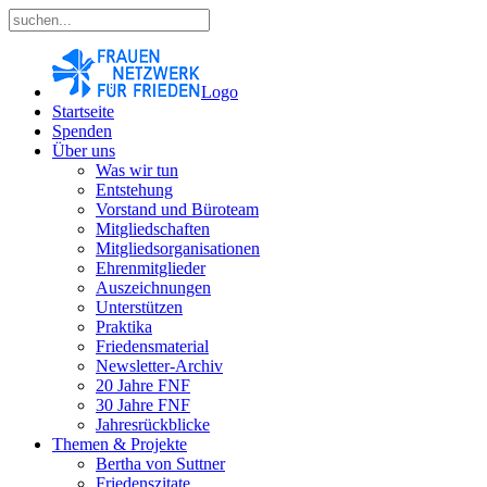
Logo
Startseite
Spenden
Über uns
Was wir tun
Entstehung
Vorstand und Büroteam
Mitgliedschaften
Mitgliedsorganisationen
Ehrenmitglieder
Auszeichnungen
Unterstützen
Praktika
Friedensmaterial
Newsletter-Archiv
20 Jahre FNF
30 Jahre FNF
Jahresrückblicke
Themen & Projekte
Bertha von Suttner
Friedenszitate