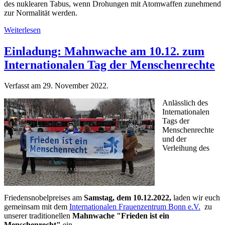
des nuklearen Tabus, wenn Drohungen mit Atomwaffen zunehmend
zur Normalität werden.
Weiterlesen
Einladung: Mahnwache am 10.12. zum
Internationalen Tag der Menschenrechte
Verfasst am
29. November 2022
.
Anlässlich des
Internationalen
Tags der
Menschenrechte
und der
Verleihung des
Friedensnobelpreises am
Samstag, dem 10.12.2022,
laden wir euch
gemeinsam mit dem
Internationalen Frauenzentrum Bonn e.V.
zu
unserer traditionellen
Mahnwache "Frieden ist ein
Menschenrecht"
ein.