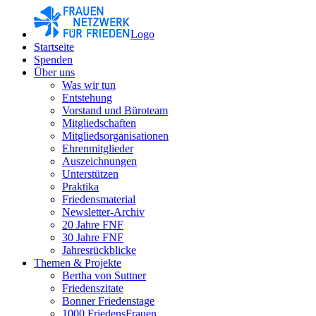
Logo
Startseite
Spenden
Über uns
Was wir tun
Entstehung
Vorstand und Büroteam
Mitgliedschaften
Mitgliedsorganisationen
Ehrenmitglieder
Auszeichnungen
Unterstützen
Praktika
Friedensmaterial
Newsletter-Archiv
20 Jahre FNF
30 Jahre FNF
Jahresrückblicke
Themen & Projekte
Bertha von Suttner
Friedenszitate
Bonner Friedenstage
1000 FriedensFrauen