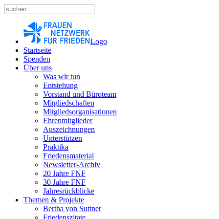
Logo
Startseite
Spenden
Über uns
Was wir tun
Entstehung
Vorstand und Büroteam
Mitgliedschaften
Mitgliedsorganisationen
Ehrenmitglieder
Auszeichnungen
Unterstützen
Praktika
Friedensmaterial
Newsletter-Archiv
20 Jahre FNF
30 Jahre FNF
Jahresrückblicke
Themen & Projekte
Bertha von Suttner
Friedenszitate