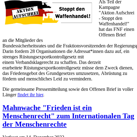
Als Teil der
Kampagne
"Aktion Aufschrei
- Stoppt den
Waffenhandel!"
hat das FNF einen
Offenen Brief
an
die Mitglieder des
Bundessicherheitsrates
und
die
Fraktionsvorsitzenden
der
Regierungs
Darin fordern 28 Organisationen
die Adressat*innen
dazu
auf
,
ein
strenges Rüstungsexportkontrollgesetz mit
einem
Verbandsklage
recht zu schaffen.
Das
derzeit
erarbeitete
Rüstungs
exportkontrollgesetz müsse dem Zweck dienen,
das Friedensgebot des Grundgesetzes umzusetzen,
Abrüstung zu
fördern und menschliches Leid zu
vermindern.
Die gemeinsame Pressemitteilung sowie den Offenen Brief in voller
Länger
findet ihr hier
.
Mahnwache "Frieden ist ein
Menschenrecht" zum Internationalen Tag
der Menschenrechte