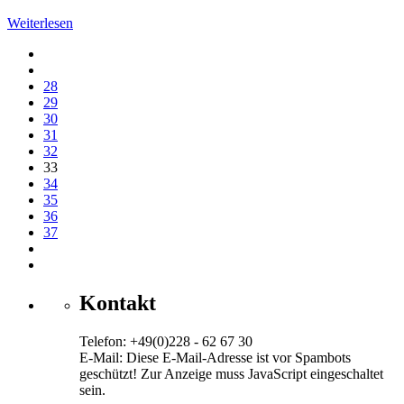
Weiterlesen
28
29
30
31
32
33
34
35
36
37
Kontakt
Telefon: +49(0)228 - 62 67 30
E-Mail:
Diese E-Mail-Adresse ist vor Spambots
geschützt! Zur Anzeige muss JavaScript eingeschaltet
sein.