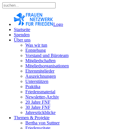
Logo
Startseite
Spenden
Über uns
Was wir tun
Entstehung
Vorstand und Büroteam
Mitgliedschaften
Mitgliedsorganisationen
Ehrenmitglieder
Auszeichnungen
Unterstützen
Praktika
Friedensmaterial
Newsletter-Archiv
20 Jahre FNF
30 Jahre FNF
Jahresrückblicke
Themen & Projekte
Bertha von Suttner
Friedenszitate