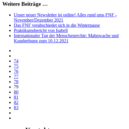
Weitere Beiträge …
Unser neuer Newsletter ist online! Alles rund ums FNF -
November/Dezember 2021
Das FNF verabschiedet sich in die Winterpause
Praktikumsbericht von Isabell
Internationaler Tag der Menschenrechte: Mahnwache und
Kundgebung zum 10.12.2021
74
75
76
77
78
79
80
81
82
83