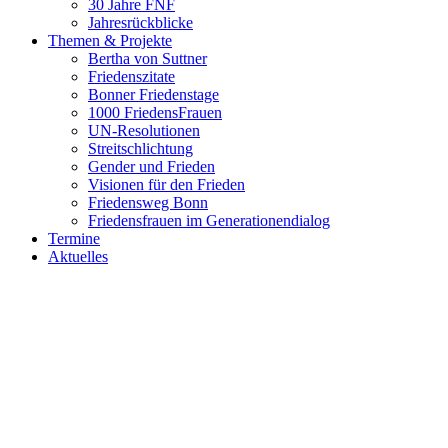
30 Jahre FNF
Jahresrückblicke
Themen & Projekte
Bertha von Suttner
Friedenszitate
Bonner Friedenstage
1000 FriedensFrauen
UN-Resolutionen
Streitschlichtung
Gender und Frieden
Visionen für den Frieden
Friedensweg Bonn
Friedensfrauen im Generationendialog
Termine
Aktuelles