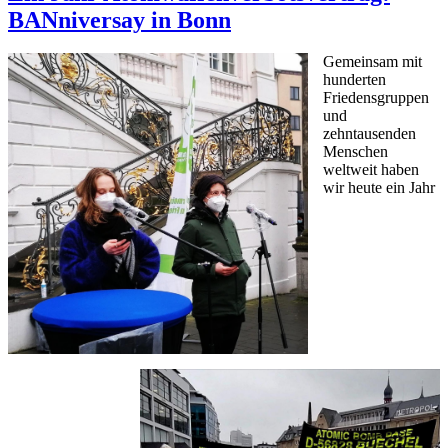
BANniversay in Bonn
Gemeinsam mit
hunderten
Friedensgruppen
und
zehntausenden
Menschen
weltweit haben
wir heute ein Jahr