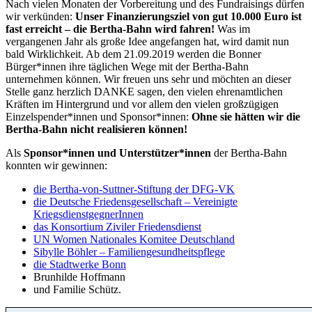
Nach vielen Monaten der Vorbereitung und des Fundraisings dürfen
wir verkünden:
Unser Finanzierungsziel von gut 10.000 Euro ist
fast erreicht – die Bertha-Bahn wird fahren!
Was im
vergangenen Jahr als große Idee angefangen hat, wird damit nun
bald Wirklichkeit. Ab dem 21.09.2019 werden die Bonner
Bürger*innen ihre täglichen Wege mit der Bertha-Bahn
unternehmen können. Wir freuen uns sehr und möchten an dieser
Stelle ganz herzlich DANKE sagen, den vielen ehrenamtlichen
Kräften im Hintergrund und vor allem den vielen großzügigen
Einzelspender*innen und Sponsor*innen:
Ohne sie hätten wir die
Bertha-Bahn nicht realisieren können!
Als
Sponsor*innen und Unterstützer*innen
der Bertha-Bahn
konnten wir gewinnen:
die Bertha-von-Suttner-Stiftung der DFG-VK
die Deutsche Friedensgesellschaft – Vereinigte
KriegsdienstgegnerInnen
das Konsortium Ziviler Friedensdienst
UN Women Nationales Komitee Deutschland
Sibylle Böhler – Familiengesundheitspflege
die Stadtwerke Bonn
Brunhilde Hoffmann
und Familie Schütz.