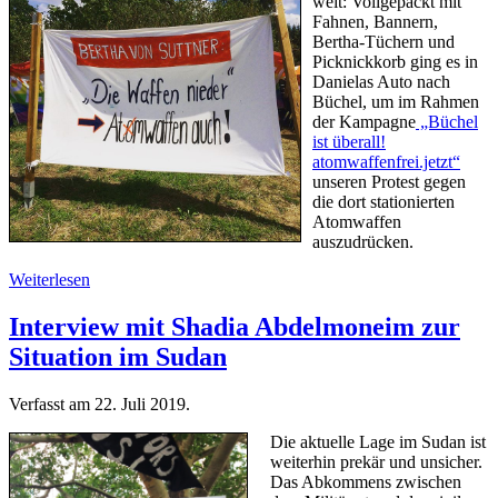
weit: Vollgepackt mit
Fahnen, Bannern,
Bertha-Tüchern und
Picknickkorb ging es in
Danielas Auto nach
Büchel, um im Rahmen
der Kampagne
„Büchel
ist überall!
atomwaffenfrei.jetzt“
unseren Protest gegen
die dort stationierten
Atomwaffen
auszudrücken.
Weiterlesen
Interview mit Shadia Abdelmoneim zur
Situation im Sudan
Verfasst am
22. Juli 2019
.
Die aktuelle Lage im Sudan ist
weiterhin prekär und unsicher.
Das Abkommens zwischen