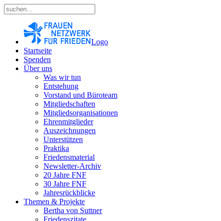
Logo
Startseite
Spenden
Über uns
Was wir tun
Entstehung
Vorstand und Büroteam
Mitgliedschaften
Mitgliedsorganisationen
Ehrenmitglieder
Auszeichnungen
Unterstützen
Praktika
Friedensmaterial
Newsletter-Archiv
20 Jahre FNF
30 Jahre FNF
Jahresrückblicke
Themen & Projekte
Bertha von Suttner
Friedenszitate