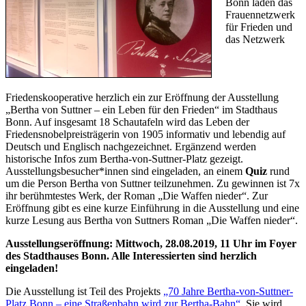
Bonn laden das
Frauennetzwerk
für Frieden und
das Netzwerk
Friedenskooperative herzlich ein zur Eröffnung der Ausstellung
„Bertha von Suttner – ein Leben für den Frieden“ im Stadthaus
Bonn. Auf insgesamt 18 Schautafeln wird das Leben der
Friedensnobelpreisträgerin von 1905 informativ und lebendig auf
Deutsch und Englisch nachgezeichnet. Ergänzend werden
historische Infos zum Bertha-von-Suttner-Platz gezeigt.
Ausstellungsbesucher*innen sind eingeladen, an einem
Quiz
rund
um die Person Bertha von Suttner teilzunehmen. Zu gewinnen ist 7x
ihr berühmtestes Werk, der Roman „Die Waffen nieder“. Zur
Eröffnung gibt es eine kurze Einführung in die Ausstellung und eine
kurze Lesung aus Bertha von Suttners Roman „Die Waffen nieder“.
Ausstellungseröffnung: Mittwoch, 28.08.2019, 11 Uhr im Foyer
des Stadthauses Bonn. Alle Interessierten sind herzlich
eingeladen!
Die Ausstellung ist Teil des Projekts
„70 Jahre Bertha-von-Suttner-
Platz Bonn – eine Straßenbahn wird zur Bertha-Bahn“
. Sie wird