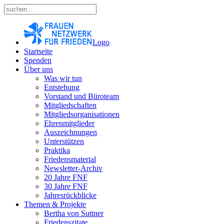
Logo
Startseite
Spenden
Über uns
Was wir tun
Entstehung
Vorstand und Büroteam
Mitgliedschaften
Mitgliedsorganisationen
Ehrenmitglieder
Auszeichnungen
Unterstützen
Praktika
Friedensmaterial
Newsletter-Archiv
20 Jahre FNF
30 Jahre FNF
Jahresrückblicke
Themen & Projekte
Bertha von Suttner
Friedenszitate