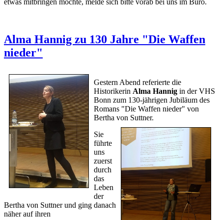
etwas mitbringen möchte, melde sich bitte vorab bei uns im Büro.
Alma Hannig zu 130 Jahre "Die Waffen
nieder"
Gestern Abend referierte die
Historikerin
Alma Hannig
in der VHS
Bonn zum 130-jährigen Jubiläum des
Romans "Die Waffen nieder" von
Bertha von Suttner.
Sie
führte
uns
zuerst
durch
das
Leben
der
Bertha von Suttner und ging danach
näher auf ihren