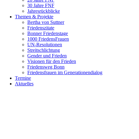
30 Jahre FNF
Jahresrückblicke
Themen & Projekte
Bertha von Suttner
Friedenszitate
Bonner Friedenstage
1000 FriedensFrauen
UN-Resolutionen
Streitschlichtung
Gender und Frieden
Visionen für den Frieden
Friedensweg Bonn
Friedensfrauen im Generationendialog
Termine
Aktuelles