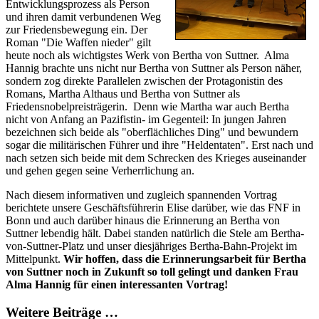
Entwicklungsprozess als Person
und ihren damit verbundenen Weg
zur Friedensbewegung ein. Der
Roman "Die Waffen nieder" gilt
heute noch als wichtigstes Werk von Bertha von Suttner. Alma
Hannig brachte uns nicht nur Bertha von Suttner als Person näher,
sondern zog direkte Parallelen zwischen der Protagonistin des
Romans, Martha Althaus und Bertha von Suttner als
Friedensnobelpreisträgerin. Denn wie Martha war auch Bertha
nicht von Anfang an Pazifistin- im Gegenteil: In jungen Jahren
bezeichnen sich beide als "oberflächliches Ding" und bewundern
sogar die militärischen Führer und ihre "Heldentaten". Erst nach und
nach setzen sich beide mit dem Schrecken des Krieges auseinander
und gehen gegen seine Verherrlichung an.
Nach diesem informativen und zugleich spannenden Vortrag
berichtete unsere Geschäftsführerin Elise darüber, wie das FNF in
Bonn und auch darüber hinaus die Erinnerung an Bertha von
Suttner lebendig hält. Dabei standen natürlich die Stele am Bertha-
von-Suttner-Platz und unser diesjähriges Bertha-Bahn-Projekt im
Mittelpunkt.
Wir hoffen, dass die Erinnerungsarbeit für Bertha
von Suttner noch in Zukunft so toll gelingt und danken Frau
Alma Hannig für einen interessanten Vortrag!
Weitere Beiträge …