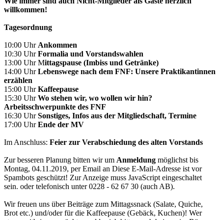
Wie immer sind auch Nicht-Mitglieder als Gäste herzlich
willkommen!
Tagesordnung
10:00 Uhr
Ankommen
10:30 Uhr
Formalia und Vorstandswahlen
13:00 Uhr M
ittagspause (Imbiss und Getränke)
14:00 Uhr
Lebenswege nach dem FNF: Unsere Praktikantinnen
erzählen
15:00 Uhr
Kaffeepause
15:30 Uhr
Wo stehen wir, wo wollen wir hin?
Arbeitsschwerpunkte des FNF
16:30 Uhr
Sonstiges, Infos aus der Mitgliedschaft, Termine
17:00 Uhr
Ende der MV
Im Anschluss:
Feier zur Verabschiedung des alten Vorstands
Zur besseren Planung bitten wir um
Anmeldung
möglichst bis
Montag, 04.11.2019, per Email an
Diese E-Mail-Adresse ist vor
Spambots geschützt! Zur Anzeige muss JavaScript eingeschaltet
sein.
oder telefonisch unter 0228 - 62 67 30 (auch AB).
Wir freuen uns über Beiträge zum Mittagssnack (Salate, Quiche,
Brot etc.) und/oder für die Kaffeepause (Gebäck, Kuchen)! Wer