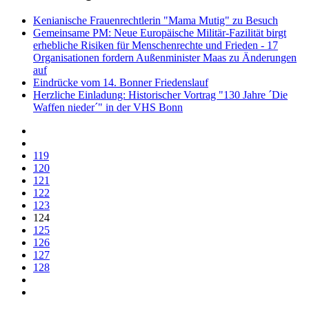
Kenianische Frauenrechtlerin "Mama Mutig" zu Besuch
Gemeinsame PM: Neue Europäische Militär-Fazilität birgt
erhebliche Risiken für Menschenrechte und Frieden - 17
Organisationen fordern Außenminister Maas zu Änderungen
auf
Eindrücke vom 14. Bonner Friedenslauf
Herzliche Einladung: Historischer Vortrag "130 Jahre ´Die
Waffen nieder´" in der VHS Bonn
119
120
121
122
123
124
125
126
127
128