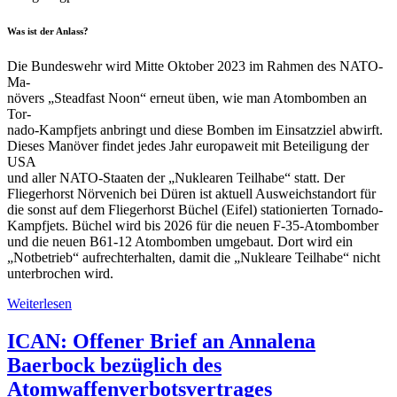
Was ist der Anlass?
Die Bundeswehr wird Mitte Oktober 2023 im Rahmen des NATO-
Ma
-
növers „Steadfast Noon“ erneut üben, wie man Atombomben an
Tor
-
nado-Kampfjets anbringt und diese Bomben im Einsatzziel abwirft.
Dieses Manöver findet jedes Jahr europaweit mit Beteiligung der
USA
und aller NATO-Staaten der „Nuklearen Teilhabe“ statt. Der
Flieger
horst Nörvenich bei Düren ist aktuell Ausweichstandort für
die sonst
auf dem Fliegerhorst Büchel (Eifel) stationierten Tornado-
Kampfjets.
Büchel wird bis 2026 für die neuen F-35-Atombomber
und die neuen
B61-12 Atombomben umgebaut. Dort wird ein
„Notbetrieb“ aufrecht
erhalten, damit die „Nukleare Teilhabe“ nicht
unterbrochen wird.
Weiterlesen
ICAN: Offener Brief an Annalena
Baerbock bezüglich des
Atomwaffenverbotsvertrages