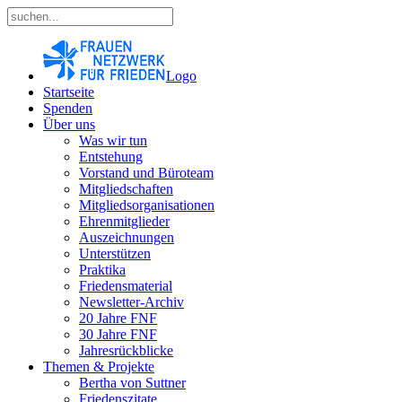
Logo
Startseite
Spenden
Über uns
Was wir tun
Entstehung
Vorstand und Büroteam
Mitgliedschaften
Mitgliedsorganisationen
Ehrenmitglieder
Auszeichnungen
Unterstützen
Praktika
Friedensmaterial
Newsletter-Archiv
20 Jahre FNF
30 Jahre FNF
Jahresrückblicke
Themen & Projekte
Bertha von Suttner
Friedenszitate