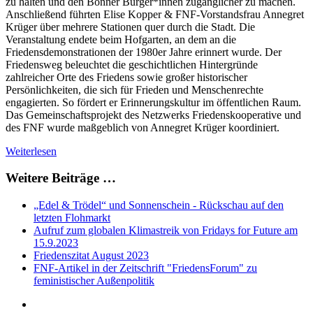
zu halten und den Bonner Bürger*innen zugänglicher zu machen.
Anschließend führten Elise Kopper & FNF-Vorstandsfrau Annegret
Krüger über mehrere Stationen quer durch die Stadt. Die
Veranstaltung endete beim Hofgarten, an dem an die
Friedensdemonstrationen der 1980er Jahre erinnert wurde. Der
Friedensweg beleuchtet die geschichtlichen Hintergründe
zahlreicher Orte des Friedens sowie großer historischer
Persönlichkeiten, die sich für Frieden und Menschenrechte
engagierten. So fördert er Erinnerungskultur im öffentlichen Raum.
Das Gemeinschaftsprojekt des Netzwerks Friedenskooperative und
des FNF wurde maßgeblich von Annegret Krüger koordiniert.
Weiterlesen
Weitere Beiträge …
„Edel & Trödel“ und Sonnenschein - Rückschau auf den
letzten Flohmarkt
Aufruf zum globalen Klimastreik von Fridays for Future am
15.9.2023
Friedenszitat August 2023
FNF-Artikel in der Zeitschrift "FriedensForum" zu
feministischer Außenpolitik