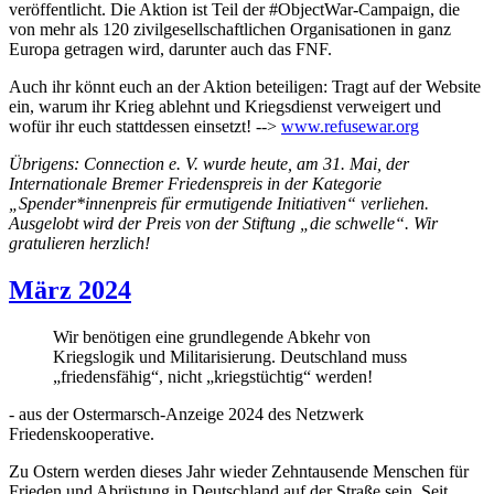
veröffentlicht. Die Aktion ist Teil der #ObjectWar-Campaign, die
von mehr als 120 zivilgesellschaftlichen Organisationen in ganz
Europa getragen wird, darunter auch das FNF.
Auch ihr könnt euch an der Aktion beteiligen: Tragt auf der Website
ein, warum ihr Krieg ablehnt und Kriegsdienst verweigert und
wofür ihr euch stattdessen einsetzt! -->
www.refusewar.org
Übrigens: Connection e. V. wurde heute, am 31. Mai, der
Internationale Bremer Friedenspreis in der Kategorie
„Spender*innenpreis für ermutigende Initiativen“ verliehen.
Ausgelobt wird der Preis von der Stiftung „die schwelle“. Wir
gratulieren herzlich!
März 2024
Wir benötigen eine grundlegende Abkehr von
Kriegslogik und Militarisierung. Deutschland muss
„friedensfähig“, nicht „kriegstüchtig“ werden!
- aus der Ostermarsch-Anzeige 2024 des
Netzwerk
Friedenskooperative
.
Zu Ostern werden dieses Jahr wieder Zehntausende Menschen für
Frieden und Abrüstung in Deutschland auf der Straße sein. Seit