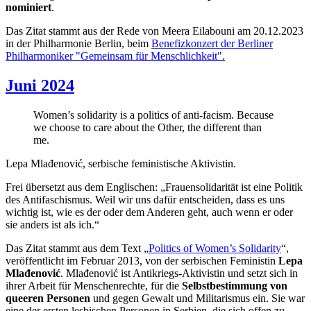
nominiert
.
Das Zitat stammt aus der Rede von Meera Eilabouni am 20.12.2023
in der Philharmonie Berlin, beim
Benefizkonzert der Berliner
Philharmoniker "Gemeinsam für Menschlichkeit".
Juni 2024
Women’s solidarity is a politics of anti-facism. Because
we choose to care about the Other, the different than
me.
Lepa Mlađenović, serbische feministische Aktivistin.
Frei übersetzt aus dem Englischen: „Frauensolidarität ist eine Politik
des Antifaschismus. Weil wir uns dafür entscheiden, dass es uns
wichtig ist, wie es der oder dem Anderen geht, auch wenn er oder
sie anders ist als ich.“
Das Zitat stammt aus dem Text „
Politics of Women’s Solidarity
“,
veröffentlicht im Februar 2013, von der serbischen Feministin
Lepa
Mlađenović
. Mlađenović ist Antikriegs-Aktivistin und setzt sich in
ihrer Arbeit für Menschenrechte, für die
Selbstbestimmung von
queeren Personen
und gegen Gewalt und Militarismus ein. Sie war
eine der ersten lesbischen Personen in Serbien, die sich offen zu