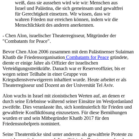
weiß, dass sie aussehen wird wie wir: Menschen aus
Israel und Palästina, die sich gemeinsam und gewaltfrei
für Gerechtigkeit einsetzen. Wir wissen, dass wir
wahren Frieden nur erreichen können, indem wir die
Menschlichkeit des anderen anerkennen.
- Chen Alon, israelischer Theaterregisseur, Mitgründer der
"Combatants for Peace".
Bevor Chen Alon 2006 zusammen mit dem Palästinenser Sulaiman
Khatib die Friedensorganisation
Combatants for Peace
gründete,
diente er einige Jahre als Offizier der israelischen
Verteidigungsstreitkräfte. Danach war er Reserveoffizier, bis er
wegen seiner Teilhabe in einer Gruppe von
Kriegsdienstverweigerern inhaftiert wurde. Heute arbeitet er als
Theaterregisseur und Dozent an der Universität Tel Aviv.
Alon wuchs in Israel mit zionistischen Werten auf, an denen er
durch seine Erlebnisse während seiner Einsätze im Westjordanland
zweifelte. Dies veranlasste ihn, sich kontinuierlich für Frieden und
gewaltfreie Konfliktlösung einzusetzen. Für diese Bemühungen
wurden er und sein Mitbegründer Khatib 2017 für den
Friedensnobelpreis nominiert.
Seine Theaterstücke sind unter anderem als gewaltfreie Proteste zu