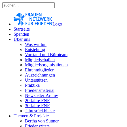
Logo
Startseite
Spenden
Über uns
Was wir tun
Entstehung
Vorstand und Büroteam
Mitgliedschaften
Mitgliedsorganisationen
Ehrenmitglieder
Auszeichnungen
Unterstützen
Praktika
Friedensmaterial
Newsletter-Archiv
20 Jahre FNF
30 Jahre FNF
Jahresrückblicke
Themen & Projekte
Bertha von Suttner
Friedenszitate