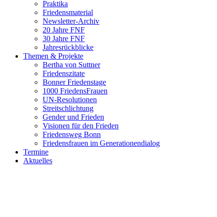
Praktika
Friedensmaterial
Newsletter-Archiv
20 Jahre FNF
30 Jahre FNF
Jahresrückblicke
Themen & Projekte
Bertha von Suttner
Friedenszitate
Bonner Friedenstage
1000 FriedensFrauen
UN-Resolutionen
Streitschlichtung
Gender und Frieden
Visionen für den Frieden
Friedensweg Bonn
Friedensfrauen im Generationendialog
Termine
Aktuelles