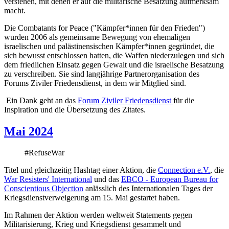
verstehen, mit denen er auf die militärische Besatzung aufmerksam
macht.
Die Combatants for Peace ("Kämpfer*innen für den Frieden")
wurden 2006 als gemeinsame Bewegung von ehemaligen
israelischen und palästinensischen Kämpfer*innen gegründet, die
sich bewusst entschlossen hatten, die Waffen niederzulegen und sich
dem friedlichen Einsatz gegen Gewalt und die israelische Besatzung
zu verschreiben. Sie sind langjährige Partnerorganisation des
Forums Ziviler Friedensdienst, in dem wir Mitglied sind.
Ein Dank geht an das
Forum Ziviler Friedensdienst
für die
Inspiration und die Übersetzung des Zitates.
Mai 2024
#RefuseWar
Titel und gleichzeitig Hashtag einer Aktion, die
Connection e.V.
, die
War Resisters' International
und das
EBCO - European Bureau for
Conscientious Objection
anlässlich des Internationalen Tages der
Kriegsdienstverweigerung am 15. Mai gestartet haben.
Im Rahmen der Aktion werden weltweit Statements gegen
Militarisierung, Krieg und Kriegsdienst gesammelt und