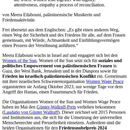
attentiveness, empathy a process of reconciliation.
von Meera Eilabouni, palästinensische Musikerin und
Friedensaktivistin
Frei übersetzt aus dem Englischen: „Es gibt einen anderen Weg,
einen Weg der Sicherheit und des Friedens für alle, auf dem Frauen
gemeinsam, mit Würde, Achtsamkeit und Einfühlungsvermögen
einen Prozess der Versöhnung anführen.“
Meera Eilabouni wuchs in Israel auf und engagiert sich bei den
Women of the Sun
. Women of the Sun setzt sich für
soziales und
politisches Empowerment von palästinensischen Frauen
in
Gaza, der West Bank, Jerusalem und in der Diaspora sowie für
Frieden im israelisch-palästinensischen Konflikt
ein. Gemeinsam
mit ihrer israelischen Schwesternorganisation
Women Wage Peace
organisierten sie Anfang Oktober 2023, nur wenige Tage vor dem
Angriff der Hamas, einen Frauenmarsch für Frieden.
Die Organisationen Women of the Sun und Women Wage Peace
haben im Mai den
Günter-Wallraff-Preis
verliehen bekommen
(
Laudatio von Günter Wallraff
). Dieser zeichnet seit 2015 Personen
und Institutionen aus, die sich für die Umsetzung der universellen
Menschenrechte und Pressefreiheit einsetzen. Außerdem sind die
beiden Organisationen für den
Friedensnobelpreis 2024