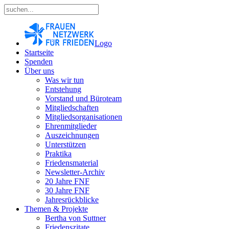
Logo
Startseite
Spenden
Über uns
Was wir tun
Entstehung
Vorstand und Büroteam
Mitgliedschaften
Mitgliedsorganisationen
Ehrenmitglieder
Auszeichnungen
Unterstützen
Praktika
Friedensmaterial
Newsletter-Archiv
20 Jahre FNF
30 Jahre FNF
Jahresrückblicke
Themen & Projekte
Bertha von Suttner
Friedenszitate