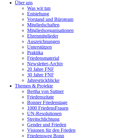
Über uns
Was wir tun
Entstehung
Vorstand und Büroteam
Mitgliedschaften
Mitgliedsorganisationen
Ehrenmitglieder
Auszeichnungen
Unterstützen
Praktika
Friedensmaterial
Newsletter-Archiv
20 Jahre FNF
30 Jahre FNF
Jahresrückblicke
Themen & Projekte
Bertha von Suttner
Friedenszitate
Bonner Friedenstage
1000 FriedensFrauen
UN-Resolutionen
Streitschlichtung
Gender und Frieden
Visionen für den Frieden
Friedensweg Bonn