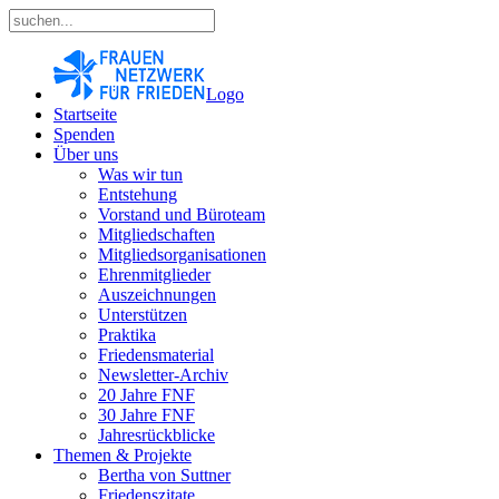
Logo
Startseite
Spenden
Über uns
Was wir tun
Entstehung
Vorstand und Büroteam
Mitgliedschaften
Mitgliedsorganisationen
Ehrenmitglieder
Auszeichnungen
Unterstützen
Praktika
Friedensmaterial
Newsletter-Archiv
20 Jahre FNF
30 Jahre FNF
Jahresrückblicke
Themen & Projekte
Bertha von Suttner
Friedenszitate