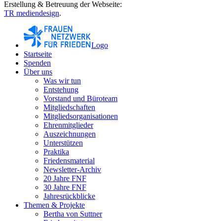
Erstellung & Betreuung der Webseite:
TR mediendesign
.
Logo
Startseite
Spenden
Über uns
Was wir tun
Entstehung
Vorstand und Büroteam
Mitgliedschaften
Mitgliedsorganisationen
Ehrenmitglieder
Auszeichnungen
Unterstützen
Praktika
Friedensmaterial
Newsletter-Archiv
20 Jahre FNF
30 Jahre FNF
Jahresrückblicke
Themen & Projekte
Bertha von Suttner