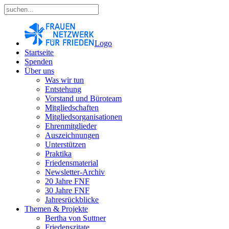
Logo
Startseite
Spenden
Über uns
Was wir tun
Entstehung
Vorstand und Büroteam
Mitgliedschaften
Mitgliedsorganisationen
Ehrenmitglieder
Auszeichnungen
Unterstützen
Praktika
Friedensmaterial
Newsletter-Archiv
20 Jahre FNF
30 Jahre FNF
Jahresrückblicke
Themen & Projekte
Bertha von Suttner
Friedenszitate