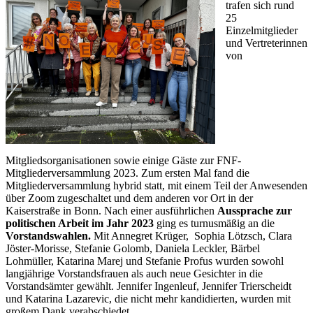
trafen sich rund
25
Einzelmitglieder
und Vertreterinnen
von
Mitgliedsorganisationen sowie einige Gäste zur FNF-
Mitgliederversammlung 2023. Zum ersten Mal fand die
Mitgliederversammlung hybrid statt, mit einem Teil der Anwesenden
über Zoom zugeschaltet und dem anderen vor Ort in der
Kaiserstraße in Bonn. Nach einer ausführlichen
Aussprache zur
politischen Arbeit im Jahr 2023
ging es turnusmäßig an die
Vorstandswahlen.
Mit Annegret Krüger, Sophia Lötzsch, Clara
Jöster-Morisse, Stefanie Golomb, Daniela Leckler, Bärbel
Lohmüller, Katarina Marej und Stefanie Profus wurden sowohl
langjährige Vorstandsfrauen als auch neue Gesichter in die
Vorstandsämter gewählt. Jennifer Ingenleuf, Jennifer Trierscheidt
und Katarina Lazarevic, die nicht mehr kandidierten, wurden mit
großem Dank verabschiedet.