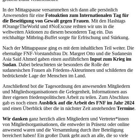
In der Mittagspause versammelten sich dann alle persönlich
Anwesenden für eine
Fotoaktion zum Internationalen Tag für
die Beseitigung von Gewalt gegen Frauen
. Mit den Hashtags
#OrangeTheWorld und #NoExcuse reihten wir uns in die
weltweiten Aktionen zu diesem besonderen Tag ein. Das
reichhaltige Mitbring-Buffet sorgte für Erfrischung und Stärkung.
Nach der Mittagspause ging es mit dem inhaltlichen Teil weiter. Die
ehemalige FNF-Vorstandsfrau Dr. Margret Otto und die Sudanesin
Asia Said Ahmed gaben einen ausführlichen
Input zum Krieg im
Sudan
. Dabei beleuchteten sie besonders die Rolle der
sudanesischen Frauen als Friedens-Akteurinnen und schilderten die
bedrückende Lage der Menschen im Land.
Anschließend bot die Tagesordnung den anwesenden Mitgliedern
und Mitgliedsorganisationen die Gelegenheit, Informationen aus
ihrer eigenen friedenspolitischen Arbeit zu teilen. Zum Abschluss
gab es noch einen
Ausblick auf die Arbeit des FNF im Jahr 2024
und einen Überblick über die in nächster Zeit anstehenden
Termine
.
Wir danken
ganz herzlich allen Mitgliedern und Vertreter*innen
von Mitgliedsorganisationen, die entweder in Präsenz oder online
anwesend waren und die Versammlung durch ihre Beteiligung
bereichert haben! Ein großer Dank geht auch an alle, die so viele