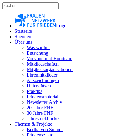
Logo
Startseite
Spenden
Über uns
Was wir tun
Entstehung
Vorstand und Büroteam
Mitgliedschaften
Mitgliedsorganisationen
Ehrenmitglieder
Auszeichnungen
Unterstützen
Praktika
Friedensmaterial
Newsletter-Archiv
20 Jahre FNF
30 Jahre FNF
Jahresrückblicke
Themen & Projekte
Bertha von Suttner
Friedenszitate