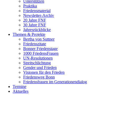
Unterstützen
Praktika
Friedensmaterial
Newsletter-Archiv
20 Jahre FNF
30 Jahre FNF
Jahresrückblicke
Themen & Projekte
Bertha von Suttner
Friedenszitate
Bonner Friedenstage
1000 FriedensFrauen
UN-Resolutionen
Streitschlichtung
Gender und Frieden
Visionen für den Frieden
Friedensweg Bonn
Friedensfrauen im Generationendialog
Termine
Aktuelles