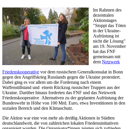
Im Rahmen des
dezentralen
Aktionstages
"Stoppt das Töten
in der Ukraine-
Aufrüstung ist
nicht die Lösung"
am 19. November
hat das FNF
gemeinsam mit
dem
Netzwerk
Friedenskooperative
vor dem russischem Generalkonsulat in Bonn
gegen den Angriffskrieg Russlands gegen die Ukraine protestiert.
Dabei ging es vor allem um die Forderung nach einem
Waffenstillstand und einem Rückzug russischer Truppen aus der
Ukraine. Darüber hinaus forderten das FNF und das Netzwerk
Friedenskooperative Alternativen zu der geplanten Aufrüstung der
Bundeswehr in Höhe von 100 Mrd. Euro, etwa Investitionen in den
sozialen Bereich und den Klimaschutz.
Die Aktion war eine von mehr als dreißig Aktionen in Städten
deutschlandweit, die von zahlreichen lokalen Friedensinitiativen
organisiert wurden. Die Organisator*innen zeigten sich zufrieden