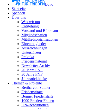
Logo
Startseite
Spenden
Über uns
Was wir tun
Entstehung
Vorstand und Büroteam
Mitgliedschaften
Mitgliedsorganisationen
Ehrenmitglieder
Auszeichnungen
Unterstützen
Praktika
Friedensmaterial
Newsletter-Archiv
20 Jahre FNF
30 Jahre FNF
Jahresrückblicke
Themen & Projekte
Bertha von Suttner
Friedenszitate
Bonner Friedenstage
1000 FriedensFrauen
UN-Resolutionen