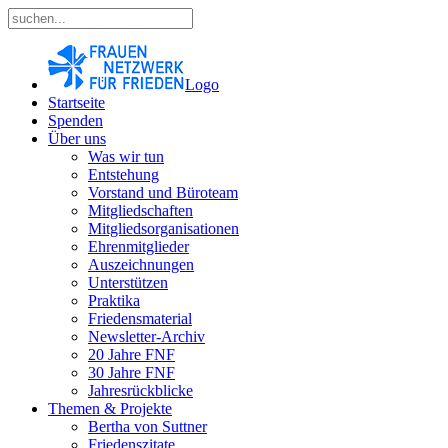
Logo
Startseite
Spenden
Über uns
Was wir tun
Entstehung
Vorstand und Büroteam
Mitgliedschaften
Mitgliedsorganisationen
Ehrenmitglieder
Auszeichnungen
Unterstützen
Praktika
Friedensmaterial
Newsletter-Archiv
20 Jahre FNF
30 Jahre FNF
Jahresrückblicke
Themen & Projekte
Bertha von Suttner
Friedenszitate