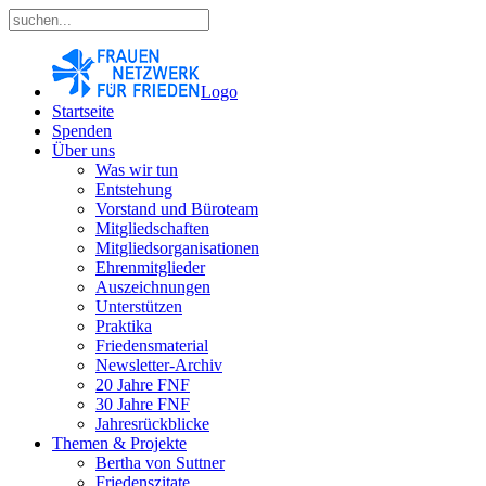
Logo
Startseite
Spenden
Über uns
Was wir tun
Entstehung
Vorstand und Büroteam
Mitgliedschaften
Mitgliedsorganisationen
Ehrenmitglieder
Auszeichnungen
Unterstützen
Praktika
Friedensmaterial
Newsletter-Archiv
20 Jahre FNF
30 Jahre FNF
Jahresrückblicke
Themen & Projekte
Bertha von Suttner
Friedenszitate