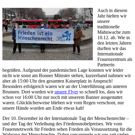
Auch in diesem
Jahr hielten wir
unsere
traditionelle
Mahnwache zum
10.12. ab. Wie in
den letzten Jahren
durften wir das
Internationale
Frauenzentrum als
Partnerin
begrüßen. Aufgrund der pandemischen Lage konnten wir leider
nicht wie sonst am Bonner Münster stehen, kurzerhand nahmen wir
aber ab 15:00 Uhr den gesamten Kaiserplatz in Anspruch!
Besonders erfolgreich waren wir an der Unterführung am unteren
Brunnen. Dort wurden wir
unsere Flyer
so schnell los, dass wir
schon vor 16:00 Uhr nur noch mit unserem Banner ausgestattet
waren. Glücklicherweise blieben wir vom Regen verschont, nur
unsere Hände wurden am Ende etwas kalt!
Der 10. Dezember ist der Internationale Tag der Menschenrechte –
und der Tag der Verleihung des Friedensnobelpreises. Wir vom
Frauennetzwerk für Frieden sehen Frieden als Voraussetzung für die
Wahrung der Menschrechte. Daher versammeln wir uns seit vielen