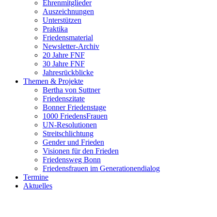
Ehrenmitglieder
Auszeichnungen
Unterstützen
Praktika
Friedensmaterial
Newsletter-Archiv
20 Jahre FNF
30 Jahre FNF
Jahresrückblicke
Themen & Projekte
Bertha von Suttner
Friedenszitate
Bonner Friedenstage
1000 FriedensFrauen
UN-Resolutionen
Streitschlichtung
Gender und Frieden
Visionen für den Frieden
Friedensweg Bonn
Friedensfrauen im Generationendialog
Termine
Aktuelles