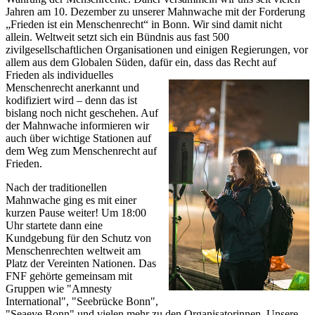
Jahren am 10. Dezember zu unserer
Mahnwache
mit der Forderung
„Frieden ist ein Menschenrecht“ in Bonn. Wir sind damit nicht
allein. Weltweit setzt sich ein Bündnis aus fast 500
zivilgesellschaftlichen Organisationen und einigen Regierungen, vor
allem aus dem Globalen Süden, dafür ein, dass
das Recht auf
Frieden als individuelles
Menschenrecht anerkannt und
kodifiziert wird – denn das ist
bislang noch nicht geschehen. Auf
der Mahnwache informieren wir
auch über wichtige Stationen auf
dem Weg zum Menschenrecht auf
Frieden.
Nach der traditionellen
Mahnwache ging es mit einer
kurzen Pause weiter! Um 18:00
Uhr startete dann eine
Kundgebung für den Schutz von
Menschenrechten weltweit am
Platz der Vereinten Nationen. Das
FNF gehörte gemeinsam mit
Gruppen wie "Amnesty
International", "Seebrücke Bonn",
"Seaeye Bonn" und vielen mehr zu den Organisatorinnen. Unsere