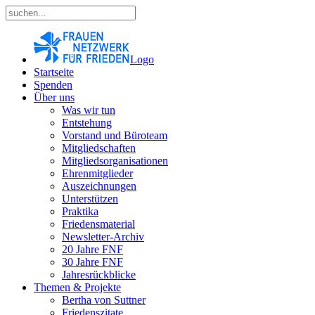
Logo
Startseite
Spenden
Über uns
Was wir tun
Entstehung
Vorstand und Büroteam
Mitgliedschaften
Mitgliedsorganisationen
Ehrenmitglieder
Auszeichnungen
Unterstützen
Praktika
Friedensmaterial
Newsletter-Archiv
20 Jahre FNF
30 Jahre FNF
Jahresrückblicke
Themen & Projekte
Bertha von Suttner
Friedenszitate