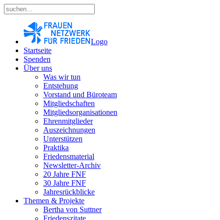
Logo
Startseite
Spenden
Über uns
Was wir tun
Entstehung
Vorstand und Büroteam
Mitgliedschaften
Mitgliedsorganisationen
Ehrenmitglieder
Auszeichnungen
Unterstützen
Praktika
Friedensmaterial
Newsletter-Archiv
20 Jahre FNF
30 Jahre FNF
Jahresrückblicke
Themen & Projekte
Bertha von Suttner
Friedenszitate