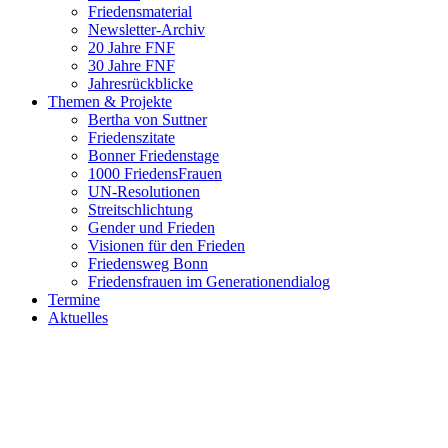
Friedensmaterial
Newsletter-Archiv
20 Jahre FNF
30 Jahre FNF
Jahresrückblicke
Themen & Projekte
Bertha von Suttner
Friedenszitate
Bonner Friedenstage
1000 FriedensFrauen
UN-Resolutionen
Streitschlichtung
Gender und Frieden
Visionen für den Frieden
Friedensweg Bonn
Friedensfrauen im Generationendialog
Termine
Aktuelles