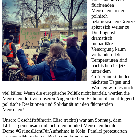
flüchtenden
Menschen an der
polnisch-
belarussischen Grenze
spitzt sich weiter zu.
Die Lage ist
dramatisch,
humanitäre
Versorgung kaum
vorhanden. Die
Temperaturen sind
nachts bereits jetzt
unter dem
Gefrierpunkt, in den
nächsten Tagen und
Wochen wird es noch
viel kälter. Wenn die europäische Politik nicht handelt, werden die
Menschen dort vor unseren Augen sterben. Es braucht nun dringend
politische Reaktionen und Solidarität mit den flüchtenden
Menschen!
Unsere Geschäftsführerin Elise (rechts) war am Sonntag, dem
14.11., gemeinsam mit mehreren hundert Menschen bei der
Demo #GrünesLichtFürAufnahme in Köln. Parallel protestierten
Tausende Menschen in Berlin und bundesweit.