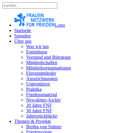
Logo
Startseite
Spenden
Über uns
Was wir tun
Entstehung
Vorstand und Büroteam
Mitgliedschaften
Mitgliedsorganisationen
Ehrenmitglieder
Auszeichnungen
Unterstützen
Praktika
Friedensmaterial
Newsletter-Archiv
20 Jahre FNF
30 Jahre FNF
Jahresrückblicke
Themen & Projekte
Bertha von Suttner
Friedenszitate