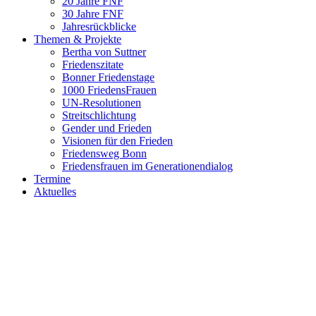
20 Jahre FNF
30 Jahre FNF
Jahresrückblicke
Themen & Projekte
Bertha von Suttner
Friedenszitate
Bonner Friedenstage
1000 FriedensFrauen
UN-Resolutionen
Streitschlichtung
Gender und Frieden
Visionen für den Frieden
Friedensweg Bonn
Friedensfrauen im Generationendialog
Termine
Aktuelles