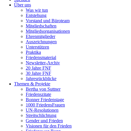
Über uns
Was wir tun
Entstehung
Vorstand und Büroteam
Mitgliedschaften
Mitgliedsorganisationen
Ehrenmitglieder
Auszeichnungen
Unterstützen
Praktika
Friedensmaterial
Newsletter-Archiv
20 Jahre FNF
30 Jahre FNF
Jahresrückblicke
Themen & Projekte
Bertha von Suttner
Friedenszitate
Bonner Friedenstage
1000 FriedensFrauen
UN-Resolutionen
Streitschlichtung
Gender und Frieden
Visionen für den Frieden