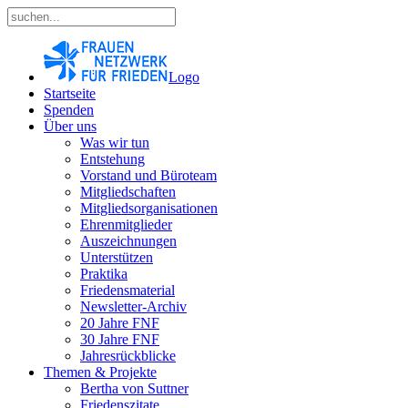
Logo
Startseite
Spenden
Über uns
Was wir tun
Entstehung
Vorstand und Büroteam
Mitgliedschaften
Mitgliedsorganisationen
Ehrenmitglieder
Auszeichnungen
Unterstützen
Praktika
Friedensmaterial
Newsletter-Archiv
20 Jahre FNF
30 Jahre FNF
Jahresrückblicke
Themen & Projekte
Bertha von Suttner
Friedenszitate