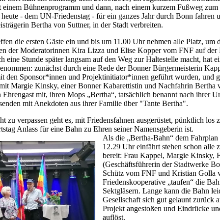
mit einem Bühnenprogramm und dann, nach einem kurzem Fußweg zum Be
b heute - dem UN-Friedenstag - für ein ganzes Jahr durch Bonn fahren u
isträger
in Bertha von Suttner, in der Stadt verbreiten.
ffen die ersten Gäste ein und bis um 11.00 Uhr nehmen alle Platz, um d
n der Moderatorinnen Kira Lizza und Elise Kopper vom FNF auf der
ch eine Stunde später langsam auf den Weg zur Haltestelle macht, hat e
genommen: zunächst durch eine Rede der Bonner Bürgermeisterin Kappe
mit den Sponsor*innen und Projektinitiator*innen geführt wurden, und 
it Margie Kinsky, einer Bonner Kabarettistin und Nachfahrin Bertha v
n Ehrengast mit, ihren Mops „Bertha“, tatsächlich benannt nach ihrer U
senden mit Anekdoten aus ihrer Familie über "Tante Bertha".
t zu verpassen geht es, mit Friedensfahnen ausgerüstet, pünktlich los 
tstag Anlass für eine Bahn zu Ehren seiner Namensgeberin ist.
Als die „Bertha-Bahn“ dem Fahrplan
12.29 Uhr einfährt stehen schon alle 
bereit: Frau Kappel, Margie Kinsky,
(Geschäftsführerin der Stadtwerke B
Schütz vom FNF und Kristian Golla
Friedenskooperative „taufen“ die Bah
Sektgläsern. Lange kann die Bahn leid
Gesellschaft sich gut gelaunt zurück
Projekt angestoßen und Eindrücke und
auflöst.