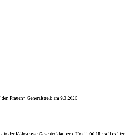
f den Frauen*-Generalstreik am 9.3.2026
in der Kölnstrasse Geschirr klappern. Um 11.00 Uhr soll es hier