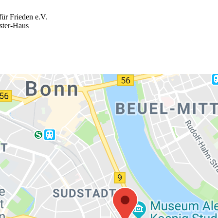
ür Frieden e.V.
ster-Haus