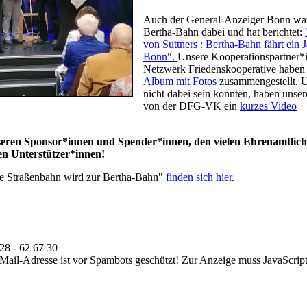
Auch der General-Anzeiger Bonn war 
Bertha-Bahn dabei und hat berichtet:
von Suttners : Bertha-Bahn fährt ein 
Bonn".
Unsere Kooperationspartner
Netzwerk Friedenskooperative haben 
Album mit Fotos
zusammengestellt. Un
nicht dabei sein konnten, haben unse
von der DFG-VK ein
kurzes Video
nseren Sponsor*innen und Spender*innen, den vielen Ehrenamtlic
en Unterstützer*innen!
ine Straßenbahn wird zur Bertha-Bahn"
finden sich hier
.
28 - 62 67 30
Mail-Adresse ist vor Spambots geschützt! Zur Anzeige muss JavaScript 