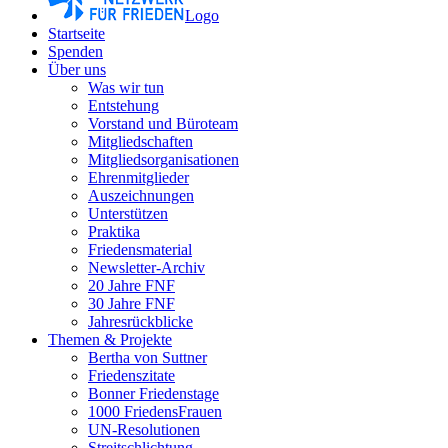
Logo
Startseite
Spenden
Über uns
Was wir tun
Entstehung
Vorstand und Büroteam
Mitgliedschaften
Mitgliedsorganisationen
Ehrenmitglieder
Auszeichnungen
Unterstützen
Praktika
Friedensmaterial
Newsletter-Archiv
20 Jahre FNF
30 Jahre FNF
Jahresrückblicke
Themen & Projekte
Bertha von Suttner
Friedenszitate
Bonner Friedenstage
1000 FriedensFrauen
UN-Resolutionen
Streitschlichtung