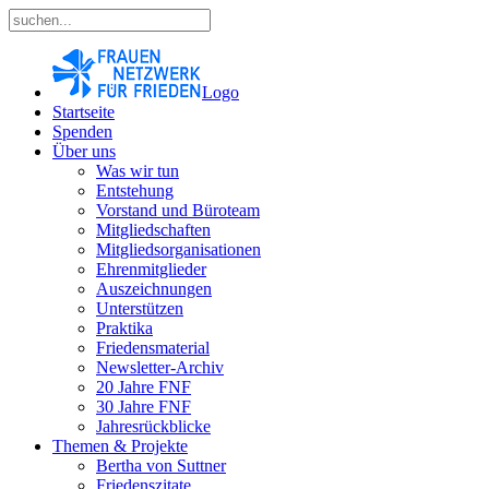
Logo
Startseite
Spenden
Über uns
Was wir tun
Entstehung
Vorstand und Büroteam
Mitgliedschaften
Mitgliedsorganisationen
Ehrenmitglieder
Auszeichnungen
Unterstützen
Praktika
Friedensmaterial
Newsletter-Archiv
20 Jahre FNF
30 Jahre FNF
Jahresrückblicke
Themen & Projekte
Bertha von Suttner
Friedenszitate