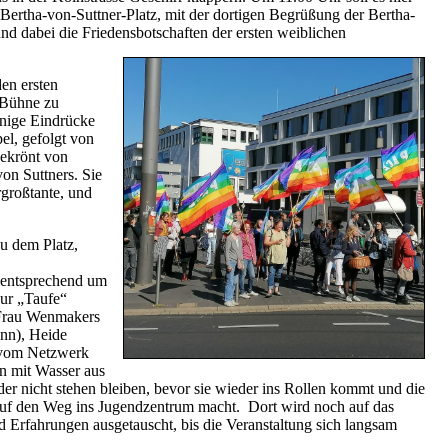
rtha-von-Suttner-Platz, mit der dortigen Begrüßung der Bertha-
nd dabei die Friedensbotschaften der ersten weiblichen
en ersten
 Bühne zu
inige Eindrücke
l, gefolgt von
gekrönt von
on Suttners. Sie
rgroßtante, und
zu dem Platz,
 entsprechend um
zur „Taufe“
 Frau Wenmakers
onn), Heide
 vom Netzwerk
n mit Wasser aus
er nicht stehen bleiben, bevor sie wieder ins Rollen kommt und die
 auf den Weg ins Jugendzentrum macht. Dort wird noch auf das
 Erfahrungen ausgetauscht, bis die Veranstaltung sich langsam