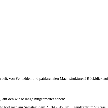
beit, von Femiziden und patriarchalen Machtstrukturen! Rückblick au
auf den wir so lange hingearbeitet haben:
r hört man am Samstag, dem 21.09.2019, im Jugendzentrum St.Cassius 