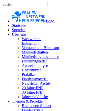
Logo
Startseite
Spenden
Über uns
Was wir tun
Entstehung
Vorstand und Büroteam
Mitgliedschaften
Mitgliedsorganisationen
Ehrenmitglieder
Auszeichnungen
Unterstützen
Praktika
Friedensmaterial
Newsletter-Archiv
20 Jahre FNF
30 Jahre FNF
Jahresrückblicke
Themen & Projekte
Bertha von Suttner
Friedenszitate