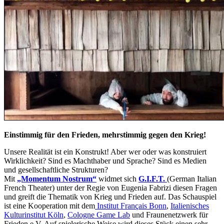
Einstimmig für den Frieden, mehrstimmig gegen den Krieg!
Unsere Realität ist ein Konstrukt! Aber wer oder was konstruiert
Wirklichkeit? Sind es Machthaber und Sprache? Sind es Medien
und gesellschaftliche Strukturen?
Mit
„Momentum Nostrum“
widmet sich
G.I.F.T.
(German Italian
French Theater) unter der Regie von Eugenia Fabrizi diesen Fragen
und greift die Thematik von Krieg und Frieden auf. Das Schauspiel
ist eine Kooperation mit dem
Institut Français Bonn
,
Italienisches
Kulturinstitut Köln
,
Cologne Game Lab
und Fraunenetzwerk für
Frieden e.V. Auf spielerische Weise wird dieses Stück einen sehr