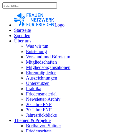
Logo
Startseite
Spenden
Über uns
Was wir tun
Entstehung
Vorstand und Büroteam
Mitgliedschaften
Mitgliedsorganisationen
Ehrenmitglieder
Auszeichnungen
Unterstützen
Praktika
Friedensmaterial
Newsletter-Archiv
20 Jahre FNF
30 Jahre FNF
Jahresrückblicke
Themen & Projekte
Bertha von Suttner
Friedenszitate