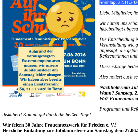
Sonntag, 22.11.202
Liebe Mitglieder, l
wir hatten uns sch
hitzebedingt abgesa
Die Entscheidung is
Veranstaltung wie 
angesagt; die gefüh
Referent*innen und 
Diese Absage bedeu
Also notiert euch s
Nachholtermin Jub
Wann? Samstag, 21
Wo? Frauenmuse
Programm und Refer
diskutiert! Kommt gut durch die heißen Tage!
Wir feiern 30 Jahre Frauennetzwerk für Frieden e. V.!
Herzliche Einladung zur Jubiläumsfeier am Samstag, dem 27.06.