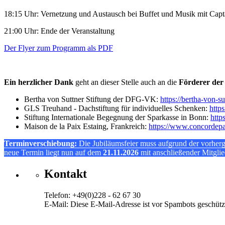
18:15 Uhr: Vernetzung und Austausch bei Buffet und Musik mit Cap
21:00 Uhr: Ende der Veranstaltung
Der Flyer zum Programm als PDF
Ein herzlicher Dank
geht an dieser Stelle auch an die
Förderer der
Bertha von Suttner Stiftung der DFG-VK:
https://bertha-von-su
GLS Treuhand - Dachstiftung für individuelles Schenken:
https
Stiftung Internationale Begegnung der Sparkasse in Bonn:
http
Maison de la Paix Estaing, Frankreich:
https://www.concordepai
Terminverschiebung:
Die Jubiläumsfeier muss aufgrund der vorherge
neue Termin liegt nun auf dem
21.11.2026
mit anschließender Mitgli
Kontakt
Telefon: +49(0)228 - 62 67 30
E-Mail:
Diese E-Mail-Adresse ist vor Spambots geschützt