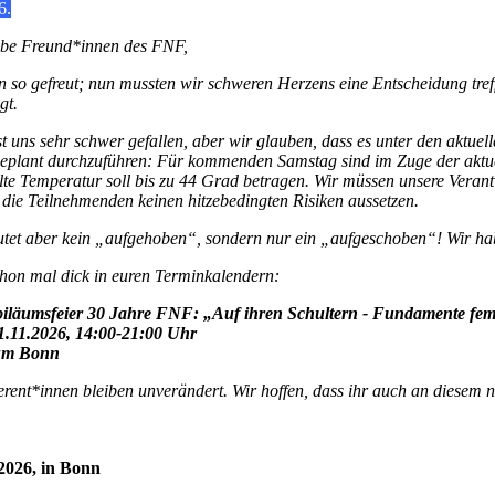
6.
iebe Freund*innen des FNF,
on so gefreut; nun mussten wir schweren Herzens eine Entscheidung t
gt.
t uns sehr schwer gefallen, aber wir glauben, dass es unter den aktue
geplant durchzuführen: Für kommenden Samstag sind im Zuge der aktue
lte Temperatur soll bis zu 44 Grad betragen. Wir müssen unsere Veran
die Teilnehmenden keinen hitzebedingten Risiken aussetzen.
tet aber kein „aufgehoben“, sondern nur ein „aufgeschoben“! Wir hab
chon mal dick in euren Terminkalendern:
iläumsfeier 30 Jahre FNF: „Auf ihren Schultern - Fundamente femin
.11.2026, 14:00-21:00 Uhr
um Bonn
ent*innen bleiben unverändert. Wir hoffen, dass ihr auch an diesem n
2026, in Bonn