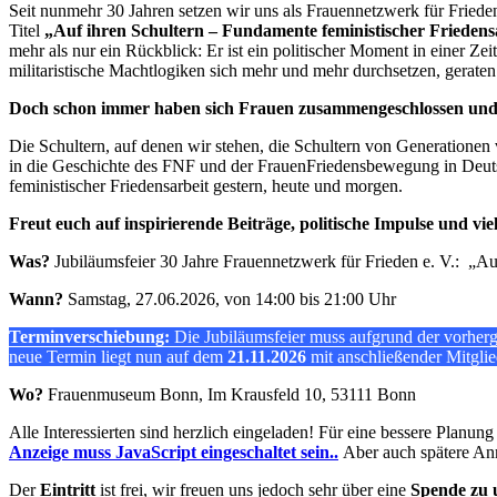
Seit nunmehr 30 Jahren setzen wir uns als Frauennetzwerk für Friede
Titel
„Auf ihren Schultern – Fundamente feministischer Friedens
mehr als nur ein Rückblick: Er ist ein politischer Moment in einer Z
militaristische Machtlogiken sich mehr und mehr durchsetzen, gerat
Doch schon immer haben sich Frauen zusammengeschlossen und s
Die Schultern, auf denen wir stehen, die Schultern von Generationen 
in die Geschichte des FNF und der FrauenFriedensbewegung in Deuts
feministischer Friedensarbeit gestern, heute und morgen.
Freut euch auf inspirierende Beiträge, politische Impulse und 
Was?
Jubiläumsfeier 30 Jahre Frauennetzwerk für Frieden e. V.: „Au
Wann?
Samstag, 27.06.2026, von 14:00 bis 21:00 Uhr
Terminverschiebung:
Die Jubiläumsfeier muss aufgrund der vorherge
neue Termin liegt nun auf dem
21.11.2026
mit anschließender Mitgli
Wo?
Frauenmuseum Bonn, Im Krausfeld 10, 53111 Bonn
Alle Interessierten sind herzlich eingeladen! Für eine bessere Planun
Anzeige muss JavaScript eingeschaltet sein.
.
Aber auch spätere An
Der
Eintritt
ist frei, wir freuen uns jedoch sehr über eine
Spende zu 