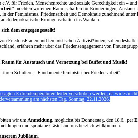
n e.V. für Frieden, Menschenrechte und soziale Gerechtigkeit ein – u
arbeit“
möchten wir einen Raum schaffen für Erinnerungen, Austausch
eit, in der Feminismus, Friedensarbeit und Demokratie zunehmend unter
en auch demokratische Errungenschaften ins Wanken.
ich dem entgegengestellt!
von FriedensFrauen und feministischen Aktivist*innen, sollen deshalb 
chland, erfahren mehr über das Friedensengagement von Frauengruppe
viel Raum für Austausch und Vernetzung bei Buffet und Musik!
f ihren Schultern – Fundamente feministischer Friedensarbeit“
sagten Extremtemperaturen leider verschoben werden, da wir es nicht v
ederversammlung am nächsten Tag, Sonntag, 22.11.2026.
g bitten wir um
Anmeldung
, möglichst bis Donnerstag, den 18.6., per
E
meldungen und spontane Gäste sind uns herzlich willkommen.
unserem Jubiläum
.