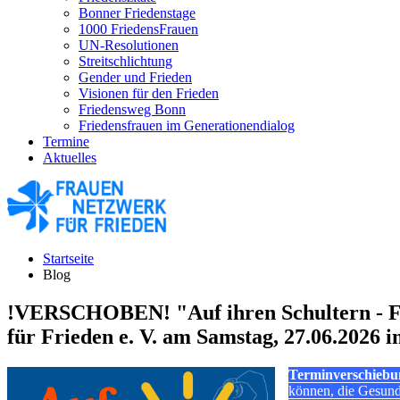
Bonner Friedenstage
1000 FriedensFrauen
UN-Resolutionen
Streitschlichtung
Gender und Frieden
Visionen für den Frieden
Friedensweg Bonn
Friedensfrauen im Generationendialog
Termine
Aktuelles
Startseite
Blog
!VERSCHOBEN! "Auf ihren Schultern - Fun
für Frieden e. V. am Samstag, 27.06.2026 
Terminverschiebu
können, die Gesundh