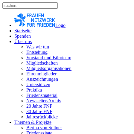
Logo
Startseite
Spenden
Über uns
Was wir tun
Entstehung
Vorstand und Büroteam
Mitgliedschaften
Mitgliedsorganisationen
Ehrenmitglieder
Auszeichnungen
Unterstützen
Praktika
Friedensmaterial
Newsletter-Archiv
20 Jahre FNF
30 Jahre FNF
Jahresrückblicke
Themen & Projekte
Bertha von Suttner
Friedenszitate