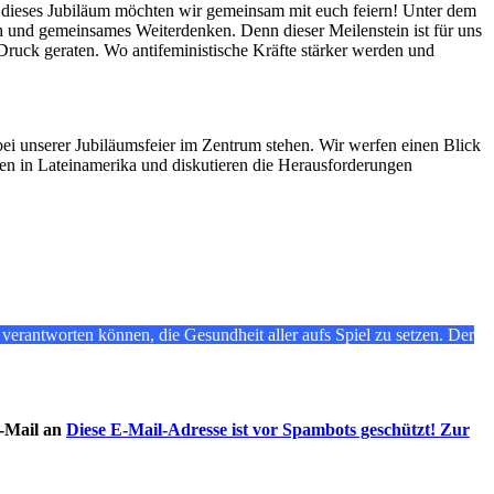
nd dieses Jubiläum möchten wir gemeinsam mit euch feiern! Unter dem
 und gemeinsames Weiterdenken. Denn dieser Meilenstein ist für uns
 Druck geraten. Wo antifeministische Kräfte stärker werden und
bei unserer Jubiläumsfeier im Zentrum stehen. Wir werfen einen Blick
n in Lateinamerika und diskutieren die Herausforderungen
erantworten können, die Gesundheit aller aufs Spiel zu setzen. Der
-Mail an
Diese E-Mail-Adresse ist vor Spambots geschützt! Zur