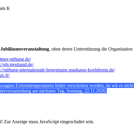
tain K
 Jubiläumsveranstaltung
, ohne deren Unterstützung die Organisatio
ttner-stiftung.de/
://gls-treuhand.de/
s://stiftung-internationale-begegnung.sparkasse-koelnbonn.de/
x.fr/
sagten Extremtemperaturen leider verschoben werden, da wir es nicht v
ederversammlung am nächsten Tag, Sonntag, 22.11.2026.
! Zur Anzeige muss JavaScript eingeschaltet sein.