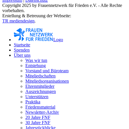
Impressum
|
Datenschutz
Copyright 2025 by Frauennetzwerk für Frieden e.V. - Alle Rechte
vorbehalten.
Erstellung & Betreuung der Webseite:
TR mediendesign
.
Logo
Startseite
Spenden
Über uns
Was wir tun
Entstehung
Vorstand und Büroteam
Mitgliedschaften
Mitgliedsorganisationen
Ehrenmitglieder
Auszeichnungen
Unterstützen
Praktika
Friedensmaterial
Newsletter-Archiv
20 Jahre FNF
30 Jahre FNF
Jahresrückblicke