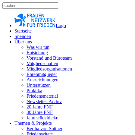
Logo
Startseite
Spenden
Über uns
Was wir tun
Entstehung
Vorstand und Büroteam
Mitgliedschaften
Mitgliedsorganisationen
Ehrenmitglieder
Auszeichnungen
Unterstützen
Praktika
Friedensmaterial
Newsletter-Archiv
20 Jahre FNF
30 Jahre FNF
Jahresrückblicke
Themen & Projekte
Bertha von Suttner
Friedenszitate