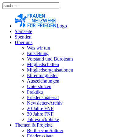
Logo
Startseite
Spenden
Über uns
Was wir tun
Entstehung
Vorstand und Büroteam
Mitgliedschaften
Mitgliedsorganisationen
Ehrenmitglieder
Auszeichnungen
Unterstützen
Praktika
Friedensmaterial
Newsletter-Archiv
20 Jahre FNF
30 Jahre FNF
Jahresrückblicke
Themen & Projekte
Bertha von Suttner
Friedenszitate