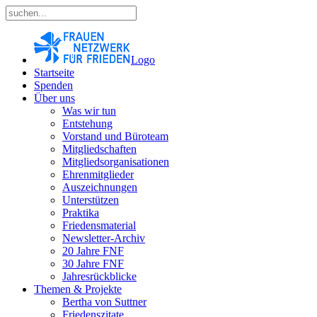
Logo
Startseite
Spenden
Über uns
Was wir tun
Entstehung
Vorstand und Büroteam
Mitgliedschaften
Mitgliedsorganisationen
Ehrenmitglieder
Auszeichnungen
Unterstützen
Praktika
Friedensmaterial
Newsletter-Archiv
20 Jahre FNF
30 Jahre FNF
Jahresrückblicke
Themen & Projekte
Bertha von Suttner
Friedenszitate