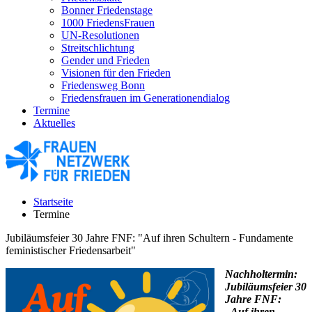
Bonner Friedenstage
1000 FriedensFrauen
UN-Resolutionen
Streitschlichtung
Gender und Frieden
Visionen für den Frieden
Friedensweg Bonn
Friedensfrauen im Generationendialog
Termine
Aktuelles
Startseite
Termine
Jubiläumsfeier 30 Jahre FNF: "Auf ihren Schultern - Fundamente
feministischer Friedensarbeit"
Nachholtermin:
Jubiläumsfeier 30
Jahre FNF:
„Auf ihren