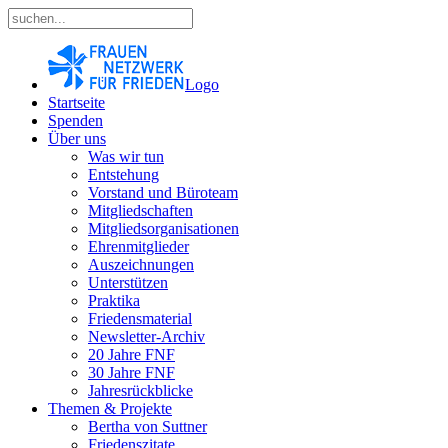
Logo
Startseite
Spenden
Über uns
Was wir tun
Entstehung
Vorstand und Büroteam
Mitgliedschaften
Mitgliedsorganisationen
Ehrenmitglieder
Auszeichnungen
Unterstützen
Praktika
Friedensmaterial
Newsletter-Archiv
20 Jahre FNF
30 Jahre FNF
Jahresrückblicke
Themen & Projekte
Bertha von Suttner
Friedenszitate