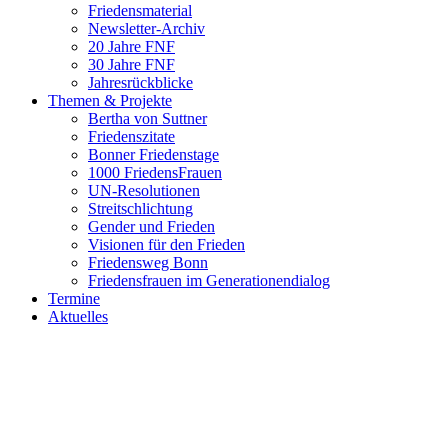
Friedensmaterial
Newsletter-Archiv
20 Jahre FNF
30 Jahre FNF
Jahresrückblicke
Themen & Projekte
Bertha von Suttner
Friedenszitate
Bonner Friedenstage
1000 FriedensFrauen
UN-Resolutionen
Streitschlichtung
Gender und Frieden
Visionen für den Frieden
Friedensweg Bonn
Friedensfrauen im Generationendialog
Termine
Aktuelles