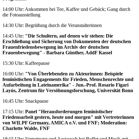
14:00 Uhr: Ankommen bei Tee, Kaffee und Gebäck; Gang durch
die Fotoausstellung
14:30 Uhr: Begrüßung durch die Veranstalterinnen
14:45 Uhr:
"Die Schultern, auf denen wir stehen: Die
Erschließung und Sicherung von Dokumenten der deutschen
Frauenfriedensbewegung im Archiv der deutschen
Frauenbewegung" - Barbara Günther, AddF Kassel
15:30 Uhr: Kaffeepause
16:00 Uhr:
"Von Überlebenden zu Akteurinnen: Beispiele
feministischen Engagements für Frieden, Menschenrechte und
Aufarbeitung in Lateinamerika" - Jun.-Prof. Rosario Figari
Layús, Zentrum für Versöhnungsforschung, Universität Bonn
16:45 Uhr: Snackpause
17:15 Uhr:
Panel "Herausforderungen feministischer
Friedensarbeit gestern, heute und morgen" mit Vertreterinnen
von WILPF Germany, AMICA e.V. und FNF; Moderation:
Charlotte Walde, FNF
18:15 Uhr: Vernetzung und Austausch bei Buffet und Musik mit