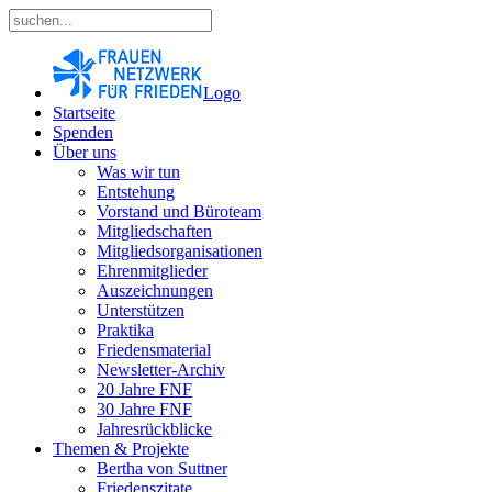
Logo
Startseite
Spenden
Über uns
Was wir tun
Entstehung
Vorstand und Büroteam
Mitgliedschaften
Mitgliedsorganisationen
Ehrenmitglieder
Auszeichnungen
Unterstützen
Praktika
Friedensmaterial
Newsletter-Archiv
20 Jahre FNF
30 Jahre FNF
Jahresrückblicke
Themen & Projekte
Bertha von Suttner
Friedenszitate