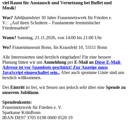
viel Raum für Austausch und Vernetzung bei Buffet und
Musik!
Was?
Jubiläumsfeier 30 Jahre Frauennetzwerk für Frieden e.
V.: „Auf ihren Schultern – Fundamente feministischer
Friedensarbeit“
Wann?
Samstag, 21.11.2026, von 14:00 bis 21:00 Uhr
Wo?
Frauenmuseum Bonn, Im Krausfeld 10, 53111 Bonn
Alle Interessierten sind herzlich eingeladen! Für eine bessere
Planung bitten wir um
Anmeldung
per
E-Mail an
Diese E-Mail-
Adresse ist vor Spambots geschützt! Zur Anzeige muss
JavaScript eingeschaltet sein.
.
Aber auch spontane Gäste sind uns
herzlich willkommen.
Der
Eintritt
ist frei, wir freuen uns jedoch sehr über eine
Spende zu
unserem Jubiläum
.
Spendenkonto:
Frauennetzwerk für Frieden e. V.
Sparkasse KölnBonn
IBAN DE97 3705 0198 0000 0520 19