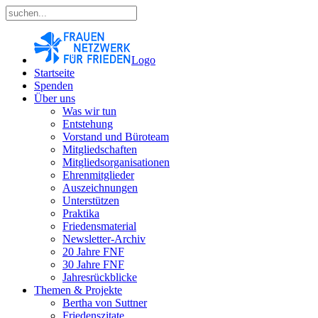
Logo
Startseite
Spenden
Über uns
Was wir tun
Entstehung
Vorstand und Büroteam
Mitgliedschaften
Mitgliedsorganisationen
Ehrenmitglieder
Auszeichnungen
Unterstützen
Praktika
Friedensmaterial
Newsletter-Archiv
20 Jahre FNF
30 Jahre FNF
Jahresrückblicke
Themen & Projekte
Bertha von Suttner
Friedenszitate