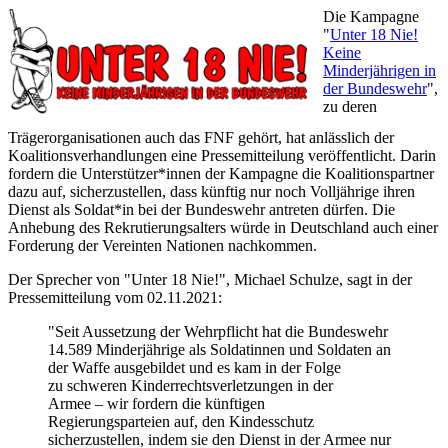
Die Kampagne
"
Unter 18 Nie!
Keine
Minderjährigen in
der Bundeswehr
",
zu deren
Trägerorganisationen auch das FNF gehört, hat anlässlich der
Koalitionsverhandlungen eine Pressemitteilung veröffentlicht. Darin
fordern die Unterstützer*innen der Kampagne die Koalitionspartner
dazu auf, sicherzustellen, dass künftig nur noch Volljährige ihren
Dienst als Soldat*in bei der Bundeswehr antreten dürfen. Die
Anhebung des Rekrutierungsalters würde in Deutschland auch einer
Forderung der Vereinten Nationen nachkommen.
Der Sprecher von "Unter 18 Nie!", Michael Schulze, sagt in der
Pressemitteilung vom 02.11.2021:
"Seit Aussetzung der Wehrpflicht
hat die Bundeswehr
14.589 Minderjährige
als
Soldatinnen
und
Soldaten
an
der
Waffe
ausgebildet
und
es
kam
in
der
Folge
zu
schweren
Kinderrechtsverletzungen in der
Armee
–
wir
fordern
die
künftigen
Regierungsp
arteien
auf,
den
Kindesschutz
sicher
zu
stellen
,
indem sie
den Dienst in der Armee nur